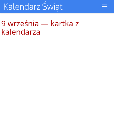
Toggl
navig
9 września — kartka z
kalendarza