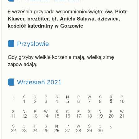
9 września przypada wspomnienie/święto:
św. Piotr
Klawer, prezbiter, bł. Aniela Salawa, dziewica,
kościół katedralny w Gorzowie
Przysłowie
Gdy grzyby wielkie korzenie mają, wielką zimę
zapowiadają.
Wrzesień 2021
<
Ś
C
P
S
N
P
W
Ś
C
P
9
1
2
3
4
5
6
7
8
10
S
N
P
W
Ś
C
P
S
N
P
W
11
12
13
14
15
16
17
18
19
20
21
Ś
C
P
S
N
P
W
Ś
C
>
22
23
24
25
26
27
28
29
30