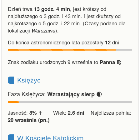
Dzień trwa
13 godz. 4 min
,
jest krótszy od
najdłuższego o 3 godz. i 43 min.
i
jest dłuższy od
najkrótszego o 5 godz. i 22 min.
(Czasy podano dla
lokalizacji
Warszawa
).
Do końca astronomicznego lata pozostały
12
dni
Znak zodiaku urodzonych 9 września to
Panna ♍︎
Księżyc
Faza Księżyca:
🌒
Wzrastający sierp
Jasność:
8% ↑
Wiek:
2.6 dni
Najbliższa pełnia:
20 września (pn.)
W Kościele Katolickim