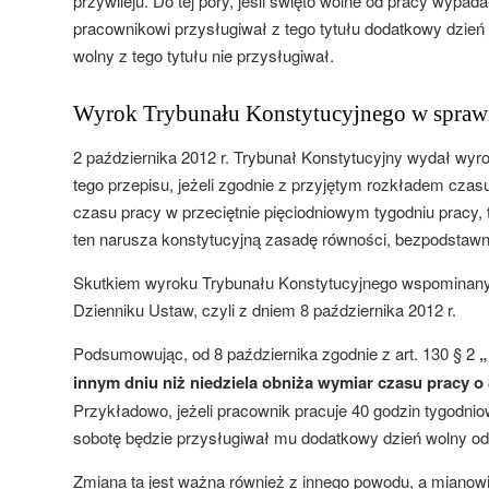
przywileju. Do tej pory, jeśli święto wolne od pracy wypa
pracownikowi przysługiwał z tego tytułu dodatkowy dzień
wolny z tego tytułu nie przysługiwał.
Wyrok Trybunału Konstytucyjnego w sprawie
2 października 2012 r. Trybunał Konstytucyjny wydał wyro
tego przepisu, jeżeli zgodnie z przyjętym rozkładem cza
czasu pracy w przeciętnie pięciodniowym tygodniu pracy, 
ten narusza konstytucyjną zasadę równości, bezpodstawni
Skutkiem wyroku Trybunału Konstytucyjnego wspominany 
Dzienniku Ustaw, czyli z dniem 8 października 2012 r.
Podsumowując, od 8 października zgodnie z art. 130 § 2
„
innym dniu niż niedziela obniża wymiar czasu pracy o
Przykładowo, jeżeli pracownik pracuje 40 godzin tygodnio
sobotę będzie przysługiwał mu dodatkowy dzień wolny od
Zmiana ta jest ważna również z innego powodu, a miano