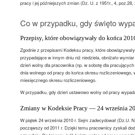
pracy i jej późniejszych zmian (Dz. U. z 1951r., 4, poz.28,
Co w przypadku, gdy święto wyp
Przepisy, które obowiązywały do końca 2010
Zgodnie z przepisami Kodeksu pracy, które obowiązywały 
przypadające w innym dniu niż niedziela, obniżało wymia
dzień wolny dla pracownika (np. w sobotę dla pracującyc
dnia wolnego od pracy do końca okresu rozliczeniowego, 
miesięcznego okresu rozliczeniowego.
W przypadku, gdy dzień ustawowo wolny od pracy wypadał 
Zmiany w Kodeksie Pracy — 24 września 20
W piątek 24 września 2010 r. Sejm zadecydował (Dz.U. Nr
począwszy od 2011 r. Dzięki temu pracownicy zyskali dod