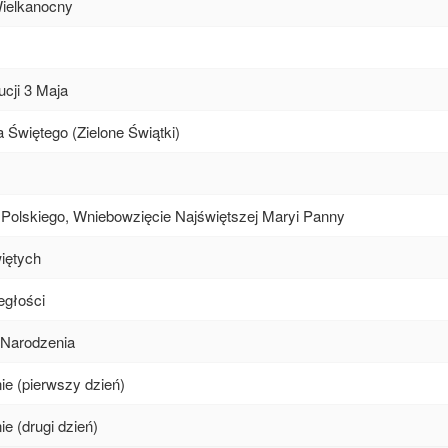
Wielkanocny
ucji 3 Maja
 Świętego (Zielone Świątki)
Polskiego, Wniebowzięcie Najświętszej Maryi Panny
iętych
egłości
 Narodzenia
e (pierwszy dzień)
e (drugi dzień)