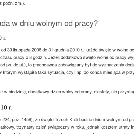
 z późn. zm.).
ada w dniu wolnym od pracy?
 r.
od 30 listopada 2006 do 31 grudnia 2010 r., każde święto w wolne o
r czasu pracy o 8 godzin. Jeżeli dodatkowo święto wolne od pracy w
h od pn. do pt.), to pracodawca zobowiązany był do wyznaczenia do
w którym wystąpiła taka sytuacja, czyli np. do końca miesiąca w pr
w niedzielę, dodatkowy dzień wolny od pracy, niestety, nie przysłu
10 r.
 224, poz. 1459), że święto Trzech Króli będzie dniem wolnym od pr
atkowy, trzynasty dzień świąteczny w roku, jednak kosztem utraty i