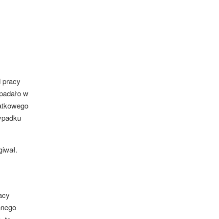
d pracy
ypadało w
datkowego
zypadku
giwał.
acy
nnego