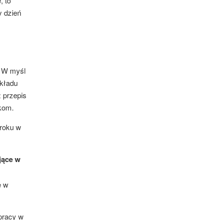
, to
y dzień
. W myśl
zkładu
ż przepis
ikom.
roku w
jące w
e w
pracy w