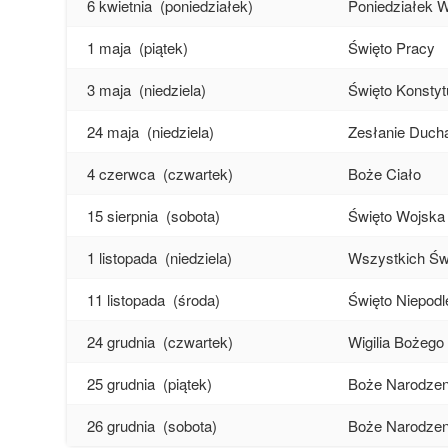
6 kwietnia
(poniedziałek)
Poniedziałek 
1 maja
(piątek)
Święto Pracy
3 maja
(niedziela)
Święto Konstyt
24 maja
(niedziela)
Zesłanie Ducha
4 czerwca
(czwartek)
Boże Ciało
15 sierpnia
(sobota)
Święto Wojska 
1 listopada
(niedziela)
Wszystkich Św
11 listopada
(środa)
Święto Niepodl
24 grudnia
(czwartek)
Wigilia Bożego
25 grudnia
(piątek)
Boże Narodzeni
26 grudnia
(sobota)
Boże Narodzeni