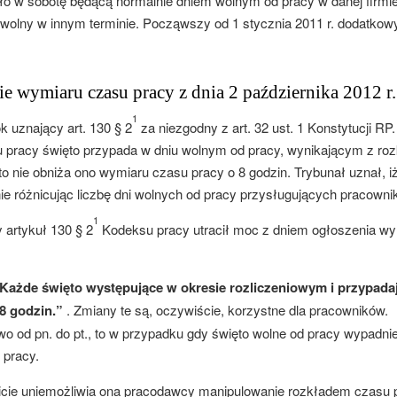
dało w sobotę będącą normalnie dniem wolnym od pracy w danej firmie
 wolny w innym terminie. Począwszy od 1 stycznia 2011 r. dodatkow
 wymiaru czasu pracy z dnia 2 października 2012 r.
1
k uznający art. 130 § 2
za niezgodny z art. 32 ust. 1 Konstytucji RP
su pracy święto przypada w dniu wolnym od pracy, wynikającym z ro
to nie obniża ono wymiaru czasu pracy o 8 godzin. Trybunał uznał, i
e różnicując liczbę dni wolnych od pracy przysługujących pracown
1
artykuł 130 § 2
Kodeksu pracy utracił moc z dniem ogłoszenia wy
Każde święto występujące w okresie rozliczeniowym i przypada
 8 godzin.”
. Zmiany te są, oczywiście, korzystne dla pracowników.
wo od pn. do pt., to w przypadku gdy święto wolne od pracy wypadni
 pracy.
wicie uniemożliwia ona pracodawcy manipulowanie rozkładem czasu 