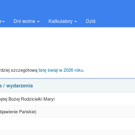
e
Dni wolne
Kalkulatory
Dziś
rdziej szczegółową
listę świąt w 2026 roku
.
a / wydarzenia
tej Bożej Rodzicielki Maryi
Objawienie Pańskie)