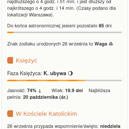
najdłuższego o 4 godz. i 51 min.
i
jest dłuższy od
najkrótszego o 4 godz. i 14 min.
(Czasy podano dla
lokalizacji
Warszawa
).
Do końca astronomicznej jesieni pozostało
85
dni
Znak zodiaku urodzonych 26 września to
Waga ♎︎
Księżyc
Faza Księżyca:
🌖
K. ubywa
Jasność:
74% ↓
Wiek:
19.9 dni
Najbliższa
pełnia:
20 października (śr.)
W Kościele Katolickim
26 września przypada wspomnienie/święto:
niedziela