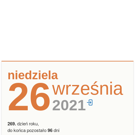
niedziela
26
września
2021
269.
dzień roku,
do końca pozostało
96
dni