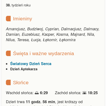
38.
tydzień roku
Imieniny
Amancjusz, Budziwoj, Cyprian, Dalmacjusz, Dalmacy,
Damian, Euzebiusz, Kacper, Kosma, Majnard, Nila,
Nilus, Teresa, Łucja, Łękomir, Łękomira
Święta i ważne wydarzenia
Światowy Dzień Serca
Dzień Aptekarza
Słońce
Wschód słońca: 🌅
6:29
Zachód słońca: 🌇
18:25
Dzień trwa
11 godz. 56 min
,
jest krótszy od