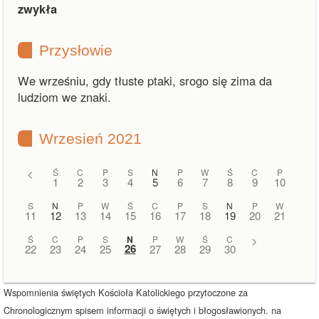
zwykła
Przysłowie
We wrześniu, gdy tłuste ptaki, srogo się zima da
ludziom we znaki.
Wrzesień 2021
<
Ś
C
P
S
N
P
W
Ś
C
P
1
2
3
4
5
6
7
8
9
10
S
N
P
W
Ś
C
P
S
N
P
W
11
12
13
14
15
16
17
18
19
20
21
Ś
C
P
S
N
P
W
Ś
C
>
26
22
23
24
25
27
28
29
30
Wspomnienia świętych Kościoła Katolickiego przytoczone za
Chronologicznym spisem informacji o świętych i błogosławionych. na