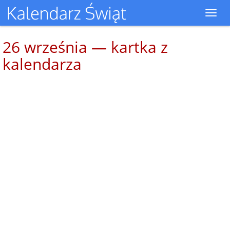
Toggl
navig
26 września — kartka z
kalendarza