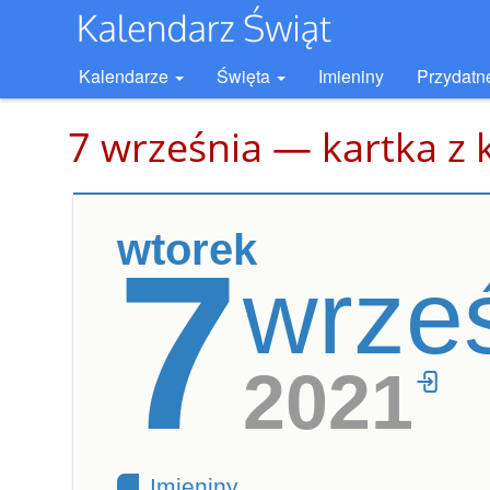
Kalendarze
Święta
Imieniny
Przydatn
7 września — kartka z 
wtorek
7
wrze
2021
Imieniny