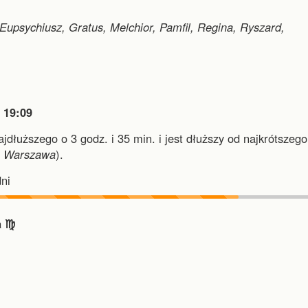
psychiusz, Gratus, Melchior, Pamfil, Regina, Ryszard,

19:09
najdłuższego o 3 godz. i 35 min.
i
jest dłuższy od najkrótszego
i
Warszawa
).
ni
 ♍︎