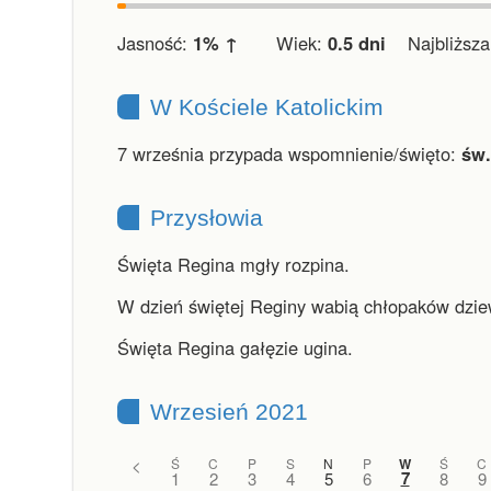
Jasność:
1% ↑
Wiek:
0.5 dni
Najbliższa 
W Kościele Katolickim
7 września przypada wspomnienie/święto:
św.
Przysłowia
Święta Regina mgły rozpina.
W dzień świętej Reginy wabią chłopaków dzie
Święta Regina gałęzie ugina.
Wrzesień 2021
<
Ś
C
P
S
N
P
W
Ś
C
7
1
2
3
4
5
6
8
9