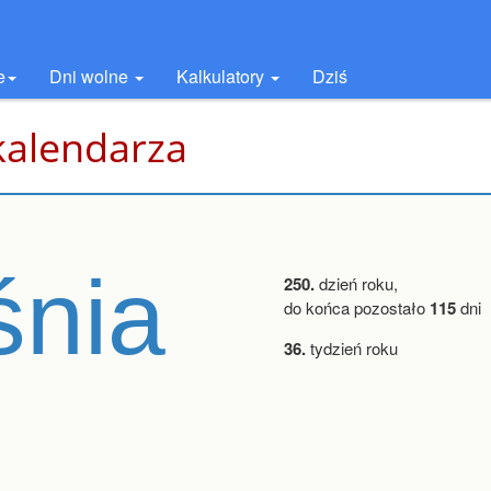
e
Dni wolne
Kalkulatory
Dziś
kalendarza
śnia
250.
dzień roku,
do końca pozostało
115
dni
36.
tydzień roku