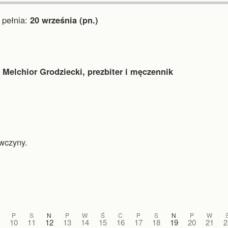
pełnia:
20 września (pn.)
 Melchior Grodziecki, prezbiter i męczennik
wczyny.
P
S
N
P
W
Ś
C
P
S
N
P
W
10
11
12
13
14
15
16
17
18
19
20
21
2