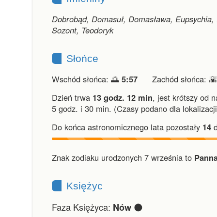
Dobrobąd, Domasuł, Domasława, Eupsychia, Eu
Sozont, Teodoryk
Słońce
Wschód słońca: 🌅
5:57
Zachód słońca: 
Dzień trwa
13 godz. 12 min
,
jest krótszy od 
5 godz. i 30 min.
(Czasy podano dla lokalizacj
Do końca astronomicznego lata pozostały
14
d
Znak zodiaku urodzonych 7 września to
Panna
Księżyc
Faza Księżyca:
🌑
Nów