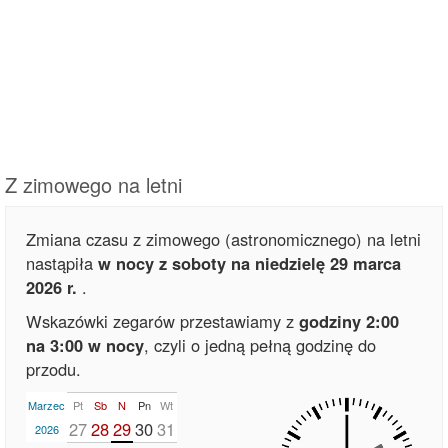
Z zimowego na letni
Zmiana czasu z zimowego (astronomicznego) na letni
nastąpiła
w nocy z soboty na niedzielę 29 marca
2026 r.
.
Wskazówki zegarów przestawiamy z
godziny 2:00
na 3:00 w nocy
, czyli o jedną pełną godzinę do
przodu.
Marzec
Pt
Sb
N
Pn
Wt
27
28
29
30
31
2026