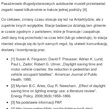
Pasażerowie długodystansowych autobusów musieli przestawiać
zegarki nawet kilkukrotnie w trakcie jednej podróży [4].
Co ciekawe, zmiany czasu stosuje się też na Antarktydzie, ale z
zupełnie innych względów. Stacje badawcze działają tam głównie
w czasie zgodnym z państwem, które je finansuje i zaopatruje.
Jeśli dany kraj przechodzi na czas letni (lub go odwołuje), to stacja
również stosuje się do tych samych reguł, by ułatwić komunikację,
dostawy i koordynację prac.
[1] Susan A. Ferguson; David F. Preusser; Adrian K. Lund;
Paul L. Zador; Robert G. Ulmer. „Daylight saving time and
motor vehicle crashes: the reduction in pedestrian and
vehicle occupant fatalities”. American Journal of Public
Health. 1995.
[2] Myriam B.C. Aries; Guy R. Newsham. „Effect of daylight
saving time on lighting energy use: a literature review”.
Energy Policy. 2008;36(6):1858–1866.
[3] Na podstawie informacji PAP.
[4] http://www.webexhibits.org/daylightsaving/k.html