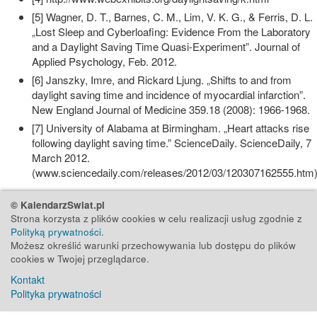
[5] Wagner, D. T., Barnes, C. M., Lim, V. K. G., & Ferris, D. L.
„Lost Sleep and Cyberloafing: Evidence From the Laboratory
and a Daylight Saving Time Quasi-Experiment”. Journal of
Applied Psychology, Feb. 2012.
[6] Janszky, Imre, and Rickard Ljung. „Shifts to and from
daylight saving time and incidence of myocardial infarction”.
New England Journal of Medicine 359.18 (2008): 1966-1968.
[7] University of Alabama at Birmingham. „Heart attacks rise
following daylight saving time.” ScienceDaily. ScienceDaily, 7
March 2012.
(www.sciencedaily.com/releases/2012/03/120307162555.htm)
© KalendarzSwiat.pl
Strona korzysta z plików cookies w celu realizacji usług zgodnie z
Polityką prywatności
.
Możesz określić warunki przechowywania lub dostępu do plików
cookies w Twojej przeglądarce.
Kontakt
Polityka prywatności