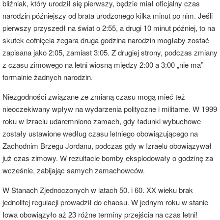
bliźniak, który urodził się pierwszy, będzie miał oficjalny czas
narodzin późniejszy od brata urodzonego kilka minut po nim. Jeśli
pierwszy przyszedł na świat o 2:55, a drugi 10 minut później, to na
skutek cofnięcia zegara druga godzina narodzin mogłaby zostać
zapisana jako 2:05, zamiast 3:05. Z drugiej strony, podczas zmiany
z czasu zimowego na letni wiosną między 2:00 a 3:00 „nie ma”
formalnie żadnych narodzin.
Niezgodności związane ze zmianą czasu mogą mieć też
nieoczekiwany wpływ na wydarzenia polityczne i militarne. W 1999
roku w Izraelu udaremniono zamach, gdy ładunki wybuchowe
zostały ustawione według czasu letniego obowiązującego na
Zachodnim Brzegu Jordanu, podczas gdy w Izraelu obowiązywał
już czas zimowy. W rezultacie bomby eksplodowały o godzinę za
wcześnie, zabijając samych zamachowców.
W Stanach Zjednoczonych w latach 50. i 60. XX wieku brak
jednolitej regulacji prowadził do chaosu. W jednym roku w stanie
Iowa obowiązyło aż 23 różne terminy przejścia na czas letni!