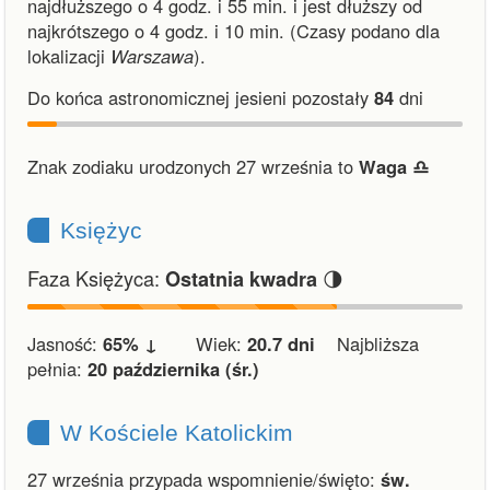
najdłuższego o 4 godz. i 55 min.
i
jest dłuższy od
najkrótszego o 4 godz. i 10 min.
(Czasy podano dla
lokalizacji
Warszawa
).
Do końca astronomicznej jesieni pozostały
84
dni
Znak zodiaku urodzonych 27 września to
Waga ♎︎
Księżyc
Faza Księżyca:
🌗
Ostatnia kwadra
Jasność:
65% ↓
Wiek:
20.7 dni
Najbliższa
pełnia:
20 października (śr.)
W Kościele Katolickim
27 września przypada wspomnienie/święto:
św.