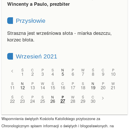
Wincenty a Paulo, prezbiter
Przysłowie
Straszna jest wrześniowa słota - miarka deszczu,
korzec błota.
Wrzesień 2021
<
Ś
C
P
S
N
P
W
Ś
C
P
1
2
3
4
5
6
7
8
9
10
S
N
P
W
Ś
C
P
S
N
P
W
11
12
13
14
15
16
17
18
19
20
21
Ś
C
P
S
N
P
W
Ś
C
>
27
22
23
24
25
26
28
29
30
Wspomnienia świętych Kościoła Katolickiego przytoczone za
Chronologicznym spisem informacji o świętych i błogosławionych. na