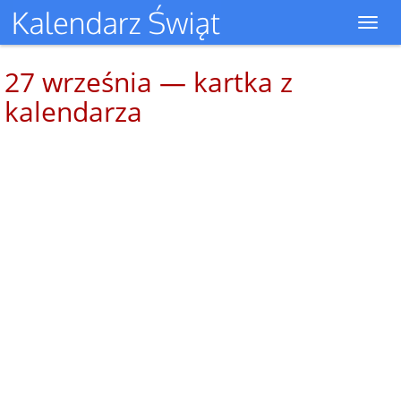
Toggl
navig
27 września — kartka z
kalendarza