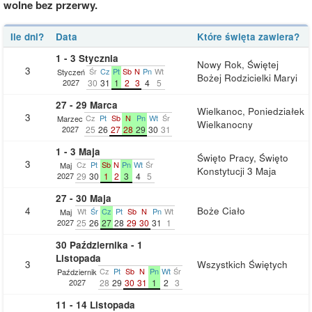
wolne bez przerwy.
Ile dni?
Data
Które święta zawiera?
1 - 3 Stycznia
Nowy Rok, Świętej
3
Śr
Cz
Pt
Sb
N
Pn
Wt
Styczeń
Bożej Rodzicielki Maryi
2027
30
31
1
2
3
4
5
27 - 29 Marca
Wielkanoc, Poniedziałek
3
Cz
Pt
Sb
N
Pn
Wt
Śr
Marzec
Wielkanocny
2027
25
26
27
28
29
30
31
1 - 3 Maja
Święto Pracy, Święto
3
Cz
Pt
Sb
N
Pn
Wt
Śr
Maj
Konstytucji 3 Maja
2027
29
30
1
2
3
4
5
27 - 30 Maja
4
Boże Ciało
Wt
Śr
Cz
Pt
Sb
N
Pn
Wt
Maj
2027
25
26
27
28
29
30
31
1
30 Października - 1
Listopada
3
Wszystkich Świętych
Cz
Pt
Sb
N
Pn
Wt
Śr
Październik
2027
28
29
30
31
1
2
3
11 - 14 Listopada