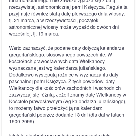
lunarno-solarnego i nie zawsze zgadza się z datą
rzeczywistej, astronomicznej pełni Księżyca. Reguła ta
przyjmuje również stałą datę pierwszego dnia wiosny,
tj. 21 marca, a w rzeczywistości, początek
astronomicznej wiosny może wypaść do dwóch dni
wcześniej, tj. 19 marca.
Warto zaznaczyć, że podane daty dotyczą kalendarza
gregoriańskiego, stosowanego powszechnie. W
kościołach prawosławnych data Wielkanocy
wyznaczana jest wg kalendarza juliańskiego.
Dodatkowo występują różnice w wyznaczaniu daty
paschalnej pełni Księżyca. Z tych powodów, daty
Wielkanocy dla kościołów zachodnich i wschodnich
zazwyczaj się różnią. Jeżeli znamy datę Wielkanocy w
Kościele prawosławnym (wg kalendarza juliańskiego),
to możemy łatwo przełożyć ją na kalendarz
gregoriański poprzez dodanie 13 dni (dla dat w latach
1900-2099).
Istnieją algebraiczne metody wyznaczania daty