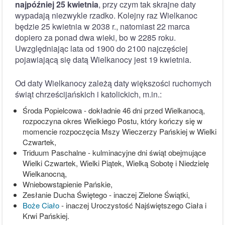
najpóźniej 25 kwietnia
, przy czym tak skrajne daty
wypadają niezwykle rzadko. Kolejny raz Wielkanoc
będzie 25 kwietnia w 2038 r., natomiast 22 marca
dopiero za ponad dwa wieki, bo w 2285 roku.
Uwzględniając lata od 1900 do 2100 najczęściej
pojawiającą się datą Wielkanocy jest 19 kwietnia.
Od daty Wielkanocy zależą daty większości ruchomych
świąt chrześcijańskich i katolickich, m.in.:
Środa Popielcowa - dokładnie 46 dni przed Wielkanocą,
rozpoczyna okres Wielkiego Postu, który kończy się w
momencie rozpoczęcia Mszy Wieczerzy Pańskiej w Wielki
Czwartek,
Triduum Paschalne - kulminacyjne dni świąt obejmujące
Wielki Czwartek, Wielki Piątek, Wielką Sobotę i Niedzielę
Wielkanocną,
Wniebowstąpienie Pańskie,
Zesłanie Ducha Świętego - inaczej Zielone Świątki,
Boże Ciało
- inaczej Uroczystość Najświętszego Ciała i
Krwi Pańskiej.