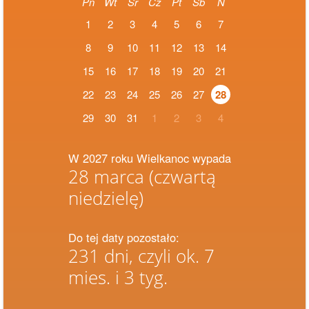
Pn
Wt
Śr
Cz
Pt
Sb
N
1
2
3
4
5
6
7
8
9
10
11
12
13
14
15
16
17
18
19
20
21
22
23
24
25
26
27
28
29
30
31
1
2
3
4
W 2027 roku Wielkanoc wypada
28 marca
(czwartą
niedzielę)
Do tej daty pozostało:
231 dni, czyli ok. 7
mies. i 3 tyg.