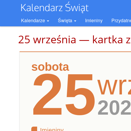
Kalendarze
Święta
Imieniny
Przydatn
25 września — kartka z
sobota
25
wr
20
Imieniny