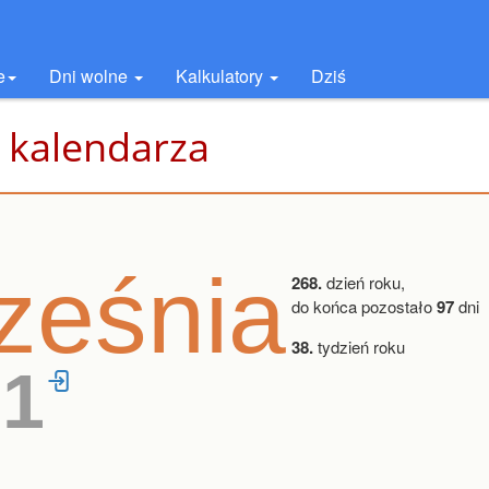
e
Dni wolne
Kalkulatory
Dziś
 kalendarza
ześnia
268.
dzień roku,
do końca pozostało
97
dni
38.
tydzień roku
21