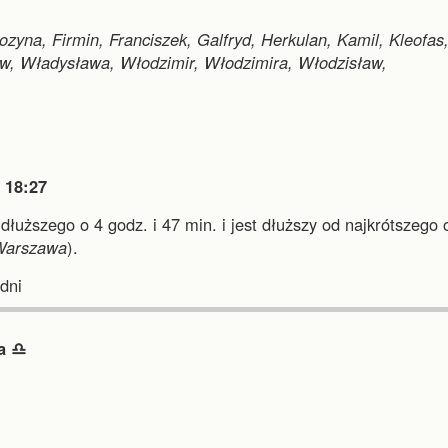
ozyna, Firmin, Franciszek, Galfryd, Herkulan, Kamil, Kleofas
w, Władysława, Włodzimir, Włodzimira, Włodzisław,

18:27
jdłuższego o 4 godz. i 47 min.
i
jest dłuższy od najkrótszego 
Warszawa
).
dni
 ♎︎