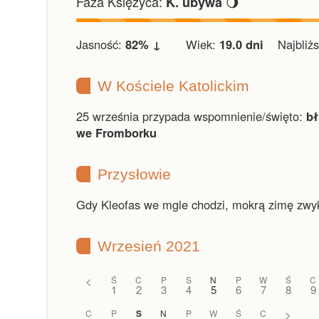
Faza Księżyca:
🌖
K. ubywa
Jasność:
82% ↓
Wiek:
19.0 dni
Najbliższ
W Kościele Katolickim
25 września przypada wspomnienie/święto:
bł
we Fromborku
Przysłowie
Gdy Kleofas we mgle chodzi, mokrą zimę zwyk
Wrzesień 2021
<
Ś
C
P
S
N
P
W
Ś
C
1
2
3
4
5
6
7
8
9
C
P
S
N
P
W
Ś
C
>