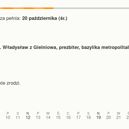
a pełnia:
20 października (śr.)
. Władysław z Gielniowa, prezbiter, bazylika metropolita
le zrodzi.
P
S
N
P
W
Ś
C
P
S
N
P
W
10
11
12
13
14
15
16
17
18
19
20
21
2