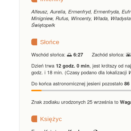
Alfeusz, Aurelia, Ermenfryd, Ermenfryda, Eufr
Minigniew, Rufus, Wincenty, Włada, Władysła
Świętopełk
Słońce
Wschód słońca: 🌅
6:27
Zachód słońca: 
Dzień trwa
12 godz. 0 min
,
jest krótszy od na
godz. i 18 min.
(Czasy podano dla lokalizacji
Do końca astronomicznej jesieni pozostało
86
Znak zodiaku urodzonych 25 września to
Waga
Księżyc