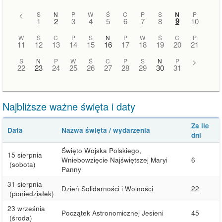
<
S
N
P
W
Ś
C
P
S
N
P
9
1
2
3
4
5
6
7
8
10
W
Ś
C
P
S
N
P
W
Ś
C
P
11
12
13
14
15
16
17
18
19
20
21
S
N
P
W
Ś
C
P
S
N
P
>
22
23
24
25
26
27
28
29
30
31
Najbliższe ważne święta i daty
Za ile
Data
Nazwa święta / wydarzenia
dni
Święto Wojska Polskiego,
15 sierpnia
Wniebowzięcie Najświętszej Maryi
6
(sobota)
Panny
31 sierpnia
Dzień Solidarności i Wolności
22
(poniedziałek)
23 września
Początek Astronomicznej Jesieni
45
(środa)