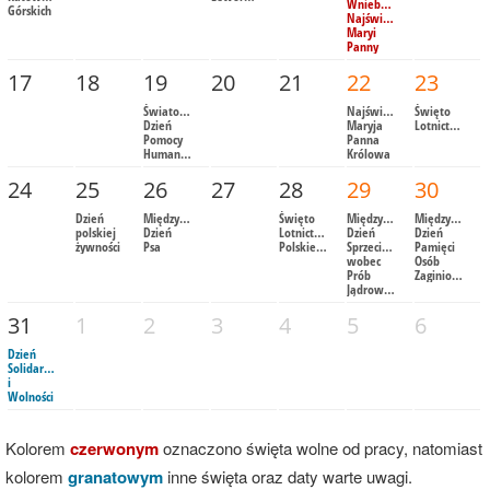
Wniebowzięcie
Górskich
Najświętszej
Maryi
Panny
17
18
19
20
21
22
23
Światowy
Najświętsza
Święto
Dzień
Maryja
Lotnictwa
Pomocy
Panna
Humanitarnej
Królowa
24
25
26
27
28
29
30
Dzień
Międzynarodowy
Święto
Międzynarodowy
Międzynarod
polskiej
Dzień
Lotnictwa
Dzień
Dzień
żywności
Psa
Polskiego
Sprzeciwu
Pamięci
wobec
Osób
Prób
Zaginionych
Jądrowych
31
1
2
3
4
5
6
Dzień
Solidarności
i
Wolności
Kolorem
czerwonym
oznaczono święta wolne od pracy, natomiast
kolorem
granatowym
inne święta oraz daty warte uwagi.