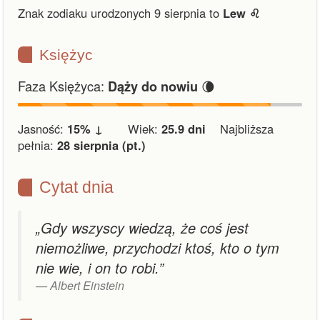
Znak zodiaku urodzonych 9 sierpnia to
Lew ♌︎
Księżyc
Faza Księżyca:
🌘
Dąży do nowiu
Jasność:
15% ↓
Wiek:
25.9 dni
Najbliższa
pełnia:
28 sierpnia (pt.)
Cytat dnia
„Gdy wszyscy wiedzą, że coś jest
niemożliwe, przychodzi ktoś, kto o tym
nie wie, i on to robi.”
Albert Einstein