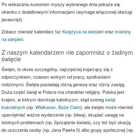
Po wskazaniu kursorem myszy wybranego dnia pokaże się
okienko z dodatkowymi informacjami (wymaga włączonej obsługi
javascript).
Zobacz również kalendarz
faz Księżyca na sierpień
oraz
imieniny
na sierpień
.
Z naszym kalendarzem nie zapomnisz o żadnym
święcie
Święto, to okres szczególny, najczęściej kojarzący się z
odpoczynkiem, czasem wolnym od pracy, spotkaniami
rodzinnymi. Święta posiadają różną genezę oraz różny zasięg.
Duża część świąt w Polsce ma charakter religijny. Polska jest
krajem, w którym dominuje katolicyzm, stąd szereg
świąt
kościelnych
(np.
Wielkanoc
,
Boże Ciało
), ale święto może również
upamiętniać ważne wydarzenie (np. bitwę), skupiać uwagę na
istotnych problemach (np. Sprzątanie świata), czy też być okazją
do uczczenia osoby (np. Jana Pawła II) albo grupy społecznej (np.