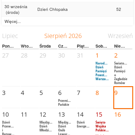
30 września
Dzień Chłopaka
52
(środa)
Więcej...
Lipiec
Sierpień
2026
Wrzesień
Poniedziałek
Wtorek
Środa
Czwartek
Piątek
Sobota
Niedziela
27
28
29
30
31
1
2
Narodowy
Światowy
Dzień
Dzień
Pamięci
Pamięci
Powstania
o
Warszawskiego
Zagładzie
Romów
3
4
5
6
7
8
9
Przemienienie
Pańskie
10
11
12
13
14
15
16
Dzień
Międzynarodowy
Międzynarodowy
Dzień
Święto
Przewodników
Dzień
Dzień
Energetyka
Wojska
i
Młodzieży
Osób
Polskiego
Ratowników
Leworęcznych