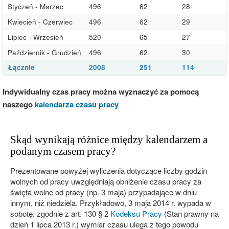
Styczeń - Marzec
496
62
28
Kwiecień - Czerwiec
496
62
29
Lipiec - Wrzesień
520
65
27
Październik - Grudzień
496
62
30
Łącznie
2008
251
114
Indywidualny czas pracy można wyznaczyć za pomocą
naszego
kalendarza czasu pracy
Skąd wynikają różnice między kalendarzem a
podanym czasem pracy?
Prezentowane powyżej wyliczenia dotyczące liczby godzin
wolnych od pracy uwzględniają obniżenie czasu pracy za
święta wolne od pracy (np. 3 maja) przypadające w dniu
innym, niż niedziela. Przykładowo, 3 maja 2014 r. wypada w
sobotę, zgodnie z art. 130 § 2
Kodeksu Pracy
(Stan prawny na
dzień 1 lipca 2013 r.) wymiar czasu ulega z tego powodu