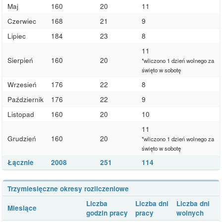
Maj
160
20
11
Czerwiec
168
21
9
Lipiec
184
23
8
11
Sierpień
160
20
*wliczono 1 dzień wolnego za
święto w sobotę
Wrzesień
176
22
8
Październik
176
22
9
Listopad
160
20
10
11
Grudzień
160
20
*wliczono 1 dzień wolnego za
święto w sobotę
Łącznie
2008
251
114
Trzymiesięczne okresy rozliczeniowe
Liczba
Liczba dni
Liczba dni
Miesiące
godzin pracy
pracy
wolnych