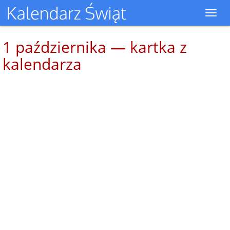
Toggl
navig
1 października — kartka z
kalendarza