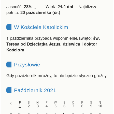
Jasność:
28% ↓
Wiek:
24.4 dni
Najbliższa
pełnia:
20 października (śr.)
W Kościele Katolickim
1 października przypada wspomnienie/święto:
św.
Teresa od Dzieciątka Jezus, dziewica i doktor
Kościoła
Przysłowie
Gdy październik mroźny, to nie będzie styczeń groźny.
Październik 2021
<
P
S
N
P
W
Ś
C
P
S
N
1
2
3
4
5
6
7
8
9
10