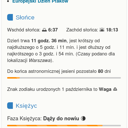
Europejski Dzień Ptaków
Słońce
Wschód słońca: 🌅
6:37
Zachód słońca: 🌇
18:13
Dzień trwa
11 godz. 36 min
,
jest krótszy od
najdłuższego o 5 godz. i 11 min.
i
jest dłuższy od
najkrótszego o 3 godz. i 54 min.
(Czasy podano dla
lokalizacji
Warszawa
).
Do końca astronomicznej jesieni pozostało
80
dni
Znak zodiaku urodzonych 1 października to
Waga ♎︎
Księżyc
Faza Księżyca:
🌘
Dąży do nowiu