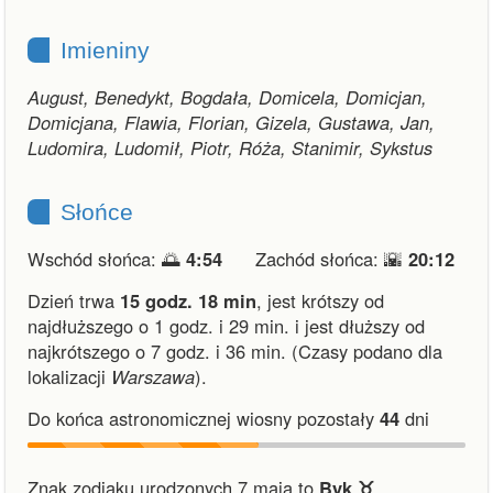
Imieniny
August, Benedykt, Bogdała, Domicela, Domicjan,
Domicjana, Flawia, Florian, Gizela, Gustawa, Jan,
Ludomira, Ludomił, Piotr, Róża, Stanimir, Sykstus
Słońce
Wschód słońca: 🌅
4:54
Zachód słońca: 🌇
20:12
Dzień trwa
15 godz. 18 min
,
jest krótszy od
najdłuższego o 1 godz. i 29 min.
i
jest dłuższy od
najkrótszego o 7 godz. i 36 min.
(Czasy podano dla
lokalizacji
Warszawa
).
Do końca astronomicznej wiosny pozostały
44
dni
Znak zodiaku urodzonych 7 maja to
Byk ♉︎