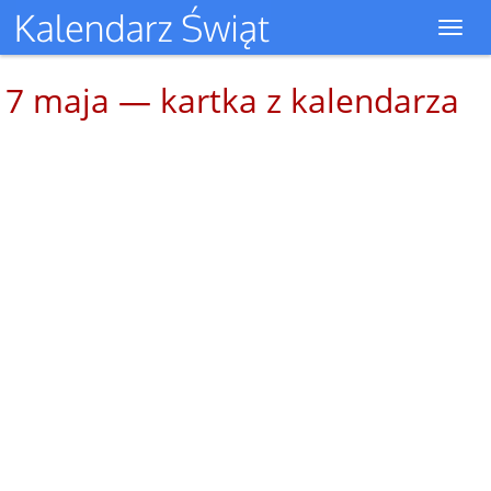
Toggl
navig
7 maja — kartka z kalendarza