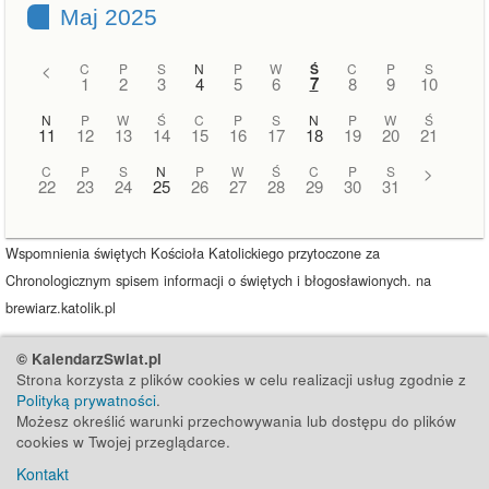
Maj 2025
<
C
P
S
N
P
W
Ś
C
P
S
7
1
2
3
4
5
6
8
9
10
N
P
W
Ś
C
P
S
N
P
W
Ś
11
12
13
14
15
16
17
18
19
20
21
C
P
S
N
P
W
Ś
C
P
S
>
22
23
24
25
26
27
28
29
30
31
Wspomnienia świętych Kościoła Katolickiego przytoczone za
Chronologicznym spisem informacji o świętych i błogosławionych. na
brewiarz.katolik.pl
© KalendarzSwiat.pl
Strona korzysta z plików cookies w celu realizacji usług zgodnie z
Polityką prywatności
.
Możesz określić warunki przechowywania lub dostępu do plików
cookies w Twojej przeglądarce.
Kontakt