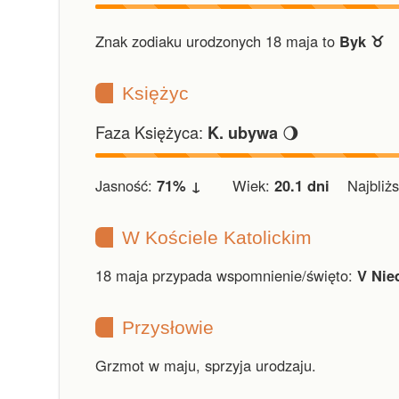
Znak zodiaku urodzonych 18 maja to
Byk ♉︎
Księżyc
Faza Księżyca:
🌖
K. ubywa
Jasność:
71% ↓
Wiek:
20.1 dni
Najbliższ
W Kościele Katolickim
18 maja przypada wspomnienie/święto:
V Nie
Przysłowie
Grzmot w maju, sprzyja urodzaju.