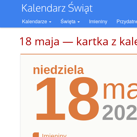
Kalendarze
Święta
Imieniny
Przydatn
18 maja — kartka z ka
niedziela
18
ma
20
Imieniny