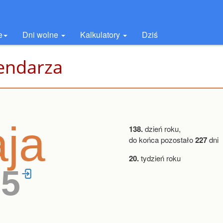
e
Dni wolne
Kalkulatory
Dziś
lendarza
ja
138.
dzień roku,
do końca pozostało
227
dni
20.
tydzień roku
25