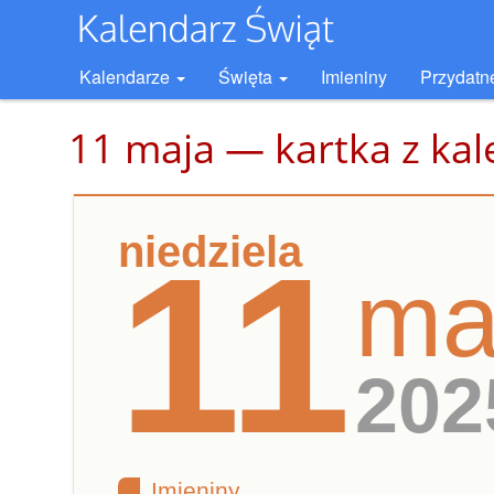
Kalendarze
Święta
Imieniny
Przydatn
11 maja — kartka z ka
niedziela
11
ma
202
Imieniny