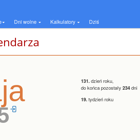
e
Dni wolne
Kalkulatory
Dziś
lendarza
ja
131.
dzień roku,
do końca pozostały
234
dni
19.
tydzień roku
5