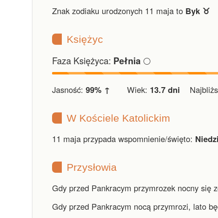
Znak zodiaku urodzonych 11 maja to
Byk ♉︎
Księżyc
Faza Księżyca:
🌕
Pełnia
Jasność:
99% ↑
Wiek:
13.7 dni
Najbliższ
W Kościele Katolickim
11 maja przypada wspomnienie/święto:
Niedz
Przysłowia
Gdy przed Pankracym przymrozek nocny się z
Gdy przed Pankracym nocą przymrozi, lato będ