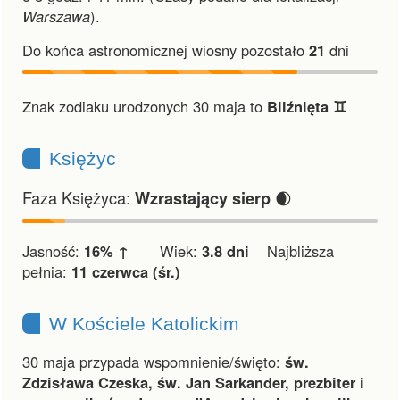
Warszawa
).
Do końca astronomicznej wiosny pozostało
21
dni
Znak zodiaku urodzonych 30 maja to
Bliźnięta ♊︎
Księżyc
Faza Księżyca:
🌒
Wzrastający sierp
Jasność:
16% ↑
Wiek:
3.8 dni
Najbliższa
pełnia:
11 czerwca (śr.)
W Kościele Katolickim
30 maja przypada wspomnienie/święto:
św.
Zdzisława Czeska, św. Jan Sarkander, prezbiter i