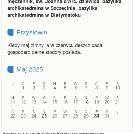
męczennik, św. Joanna d'Arc, dziewica, bazylika
archikatedralna w Szczecinie, bazylika
archikatedralna w Białymstoku
Przysłowie
Kiedy maj zimny, a w czerwcu deszcz pada,
gospodarz pełne stodoły posiada.
Maj 2025
<
C
P
S
N
P
W
Ś
C
P
S
1
2
3
4
5
6
7
8
9
10
N
P
W
Ś
C
P
S
N
P
W
Ś
11
12
13
14
15
16
17
18
19
20
21
C
P
S
N
P
W
Ś
C
P
S
>
30
22
23
24
25
26
27
28
29
31
Wspomnienia świętych Kościoła Katolickiego przytoczone za