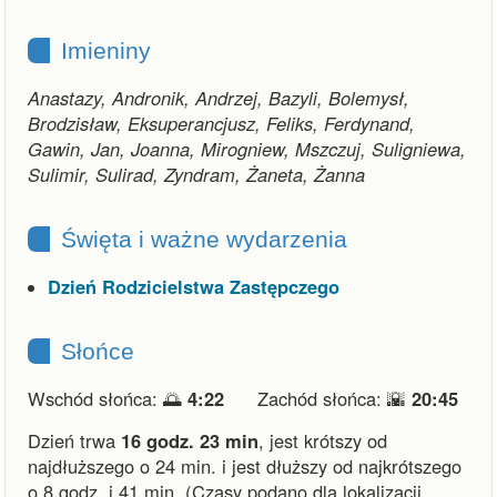
Imieniny
Anastazy, Andronik, Andrzej, Bazyli, Bolemysł,
Brodzisław, Eksuperancjusz, Feliks, Ferdynand,
Gawin, Jan, Joanna, Mirogniew, Mszczuj, Suligniewa,
Sulimir, Sulirad, Zyndram, Żaneta, Żanna
Święta i ważne wydarzenia
Dzień Rodzicielstwa Zastępczego
Słońce
Wschód słońca: 🌅
4:22
Zachód słońca: 🌇
20:45
Dzień trwa
16 godz. 23 min
,
jest krótszy od
najdłuższego o 24 min.
i
jest dłuższy od najkrótszego
o 8 godz. i 41 min.
(Czasy podano dla lokalizacji