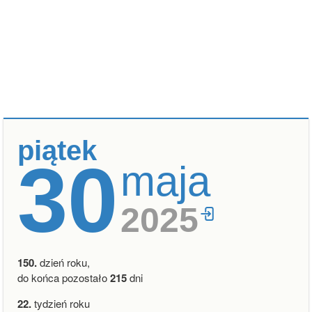
piątek
30
maja
2025
150.
dzień roku,
do końca pozostało
215
dni
22.
tydzień roku