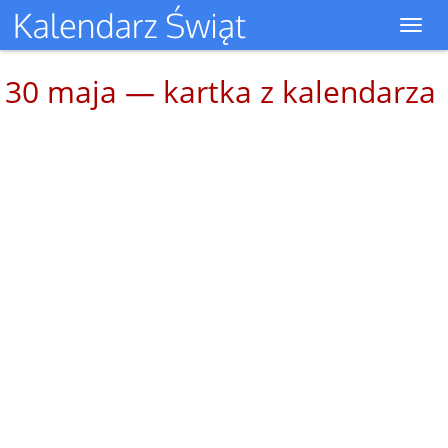
Toggl
navig
30 maja — kartka z kalendarza