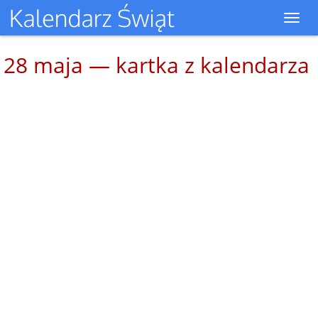
Toggl
navig
28 maja — kartka z kalendarza