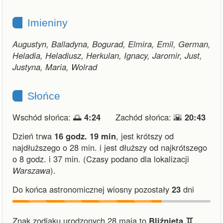
Imieniny
Augustyn, Balladyna, Bogurad, Elmira, Emil, German,
Heladia, Heladiusz, Herkulan, Ignacy, Jaromir, Just,
Justyna, Maria, Wolrad
Słońce
Wschód słońca: 🌅
4:24
Zachód słońca: 🌇
20:43
Dzień trwa
16 godz. 19 min
,
jest krótszy od
najdłuższego o 28 min.
i
jest dłuższy od najkrótszego
o 8 godz. i 37 min.
(Czasy podano dla lokalizacji
Warszawa
).
Do końca astronomicznej wiosny pozostały
23
dni
Znak zodiaku urodzonych 28 maja to
Bliźnięta ♊︎