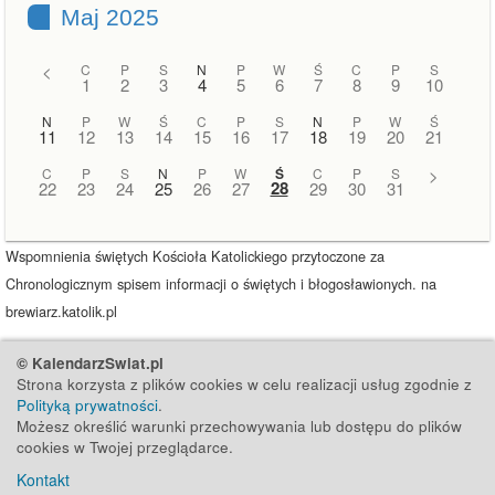
Maj 2025
<
C
P
S
N
P
W
Ś
C
P
S
1
2
3
4
5
6
7
8
9
10
N
P
W
Ś
C
P
S
N
P
W
Ś
11
12
13
14
15
16
17
18
19
20
21
C
P
S
N
P
W
Ś
C
P
S
>
28
22
23
24
25
26
27
29
30
31
Wspomnienia świętych Kościoła Katolickiego przytoczone za
Chronologicznym spisem informacji o świętych i błogosławionych. na
brewiarz.katolik.pl
© KalendarzSwiat.pl
Strona korzysta z plików cookies w celu realizacji usług zgodnie z
Polityką prywatności
.
Możesz określić warunki przechowywania lub dostępu do plików
cookies w Twojej przeglądarce.
Kontakt