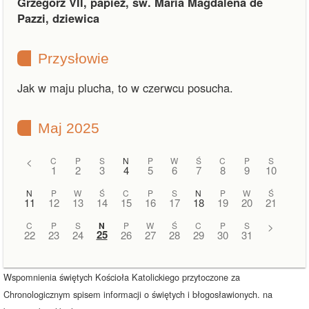
Grzegorz VII, papież, św. Maria Magdalena de
Pazzi, dziewica
Przysłowie
Jak w maju plucha, to w czerwcu posucha.
Maj 2025
<
C
P
S
N
P
W
Ś
C
P
S
1
2
3
4
5
6
7
8
9
10
N
P
W
Ś
C
P
S
N
P
W
Ś
11
12
13
14
15
16
17
18
19
20
21
C
P
S
N
P
W
Ś
C
P
S
>
25
22
23
24
26
27
28
29
30
31
Wspomnienia świętych Kościoła Katolickiego przytoczone za
Chronologicznym spisem informacji o świętych i błogosławionych. na