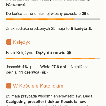
Warszawa
).
Do końca astronomicznej wiosny pozostało
26
dni
Znak zodiaku urodzonych 25 maja to
Bliźnięta ♊︎
Księżyc
Faza Księżyca:
🌘
Dąży do nowiu
Jasność:
4% ↓
Wiek:
27.6 dni
Najbliższa
pełnia:
11 czerwca (śr.)
W Kościele Katolickim
25 maja przypada wspomnienie/święto:
św. Beda
Czcigodny, prezbiter i doktor Kościoła, św.