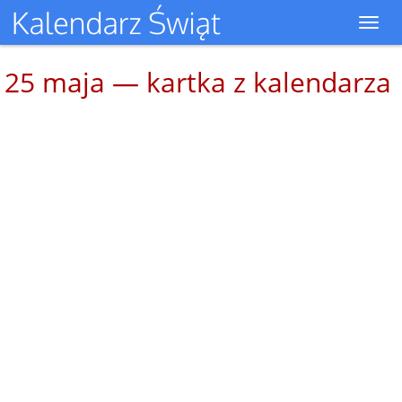
Toggl
navig
25 maja — kartka z kalendarza