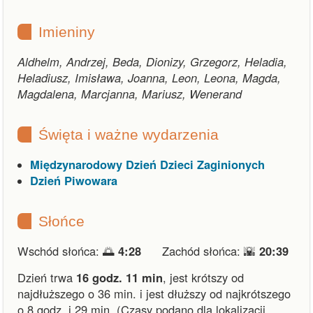
Imieniny
Aldhelm, Andrzej, Beda, Dionizy, Grzegorz, Heladia,
Heladiusz, Imisława, Joanna, Leon, Leona, Magda,
Magdalena, Marcjanna, Mariusz, Wenerand
Święta i ważne wydarzenia
Międzynarodowy Dzień Dzieci Zaginionych
Dzień Piwowara
Słońce
Wschód słońca: 🌅
4:28
Zachód słońca: 🌇
20:39
Dzień trwa
16 godz. 11 min
,
jest krótszy od
najdłuższego o 36 min.
i
jest dłuższy od najkrótszego
o 8 godz. i 29 min.
(Czasy podano dla lokalizacji