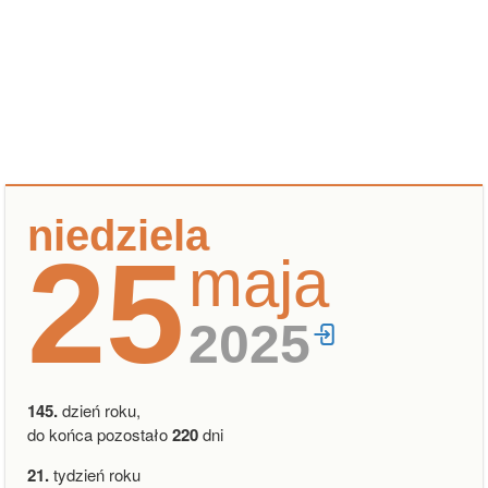
niedziela
25
maja
2025
145.
dzień roku,
do końca pozostało
220
dni
21.
tydzień roku