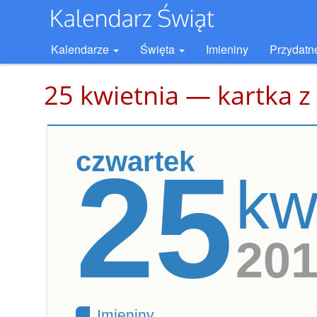
Kalendarze
Święta
Imieniny
Przydatn
25 kwietnia — kartka z
czwartek
25
kw
20
Imieniny