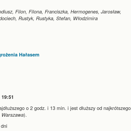
iusz, Filon, Filona, Franciszka, Hermogenes, Jarosław,
adociech, Rustyk, Rustyka, Stefan, Włodzimira
grożenia Hałasem

19:51
najdłuższego o 2 godz. i 13 min.
i
jest dłuższy od najkrótszego
i
Warszawa
).
dni