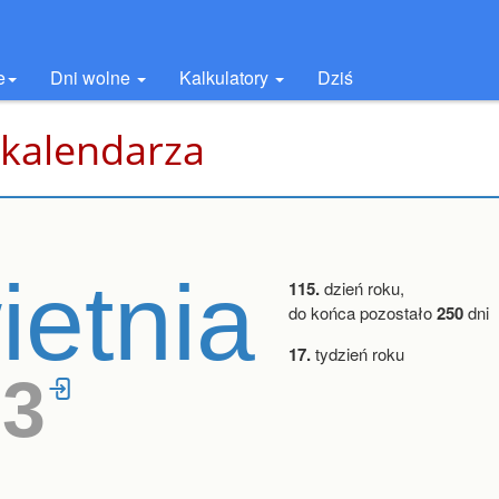
e
Dni wolne
Kalkulatory
Dziś
 kalendarza
ietnia
115.
dzień roku,
do końca pozostało
250
dni
17.
tydzień roku
13