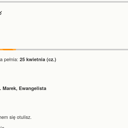
︎
a pełnia:
25 kwietnia (cz.)
. Marek, Ewangelista
em się otulisz.
je.