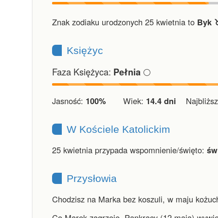
Znak zodiaku urodzonych 25 kwietnia to
Byk ♉
Księżyc
Faza Księżyca:
🌕
Pełnia
Jasność:
100%
Wiek:
14.4 dni
Najbliższ
W Kościele Katolickim
25 kwietnia przypada wspomnienie/święto:
św
Przysłowia
Chodzisz na Marka bez koszuli, w maju kożuch
Co Marek zagrzeje, Pankracy (12 maja) wywie