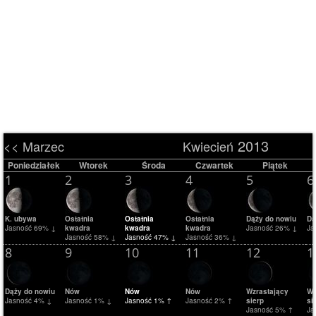
2013
<< Marzec
Kwiecień
Poniedziałek
Wtorek
Środa
Czwartek
Piątek
1
2
3
4
5
6
K. ubywa
Ostatnia
Ostatnia
Ostatnia
Dąży do nowiu
Dą
Jasność 69% ↓
kwadra
kwadra
kwadra
Jasność 26% ↓
Ja
Jasność 58% ↓
Jasność 47% ↓
Jasność 36% ↓
8
9
10
11
12
1
Dąży do nowiu
Nów
Nów
Nów
Wzrastający
Wz
Jasność 4% ↓
Jasność 1% ↓
Jasność 1% ↑
Jasność 2% ↑
sierp
si
Jasność 5% ↑
Ja