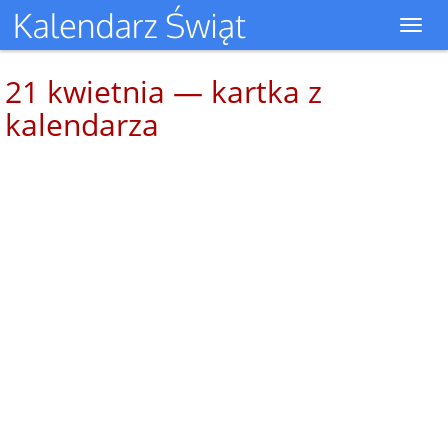
Toggl
navig
21 kwietnia — kartka z
kalendarza