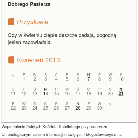
Dobrego Pasterza
Przysłowie
Gdy w kwietniu ciepłe deszcze padają, pogodną
jesień zapowiadają.
Kwiecień 2013
<
P
W
Ś
C
P
S
N
P
W
Ś
1
2
3
4
5
6
7
8
9
10
C
P
S
N
P
W
Ś
C
P
S
N
21
11
12
13
14
15
16
17
18
19
20
P
W
Ś
C
P
S
N
P
W
>
22
23
24
25
26
27
28
29
30
Wspomnienia świętych Kościoła Katolickiego przytoczone za
Chronologicznym spisem informacji o świętych i błogosławionych. na