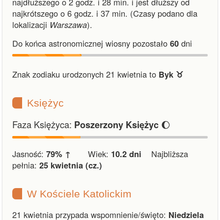
najdłuższego o 2 godz. i 28 min.
i
jest dłuższy od
najkrótszego o 6 godz. i 37 min.
(Czasy podano dla
lokalizacji
Warszawa
).
Do końca astronomicznej wiosny pozostało
60
dni
Znak zodiaku urodzonych 21 kwietnia to
Byk ♉︎
Księżyc
Faza Księżyca:
🌔
Poszerzony Księżyc
Jasność:
79% ↑
Wiek:
10.2 dni
Najbliższa
pełnia:
25 kwietnia (cz.)
W Kościele Katolickim
21 kwietnia przypada wspomnienie/święto:
Niedziela