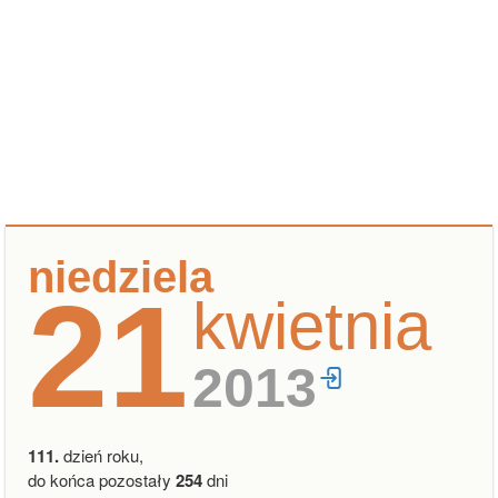
niedziela
21
kwietnia
2013
111.
dzień roku,
do końca pozostały
254
dni