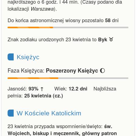
najkrótszego o 6 godz. i 44 min.
(Czasy podano dla
lokalizacji
Warszawa
).
Do końca astronomicznej wiosny pozostało
58
dni
Znak zodiaku urodzonych 23 kwietnia to
Byk ♉︎
Księżyc
Faza Księżyca:
🌔
Poszerzony Księżyc
Jasność:
93% ↑
Wiek:
12.2 dni
Najbliższa
pełnia:
25 kwietnia (cz.)
W Kościele Katolickim
23 kwietnia przypada wspomnienie/święto:
św.
Wojciech, biskup i męczennik, główny patron