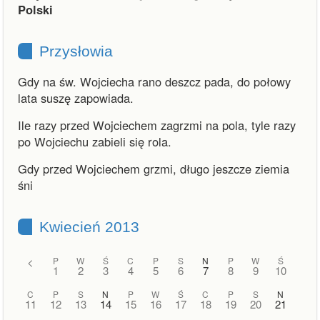
Polski
Przysłowia
Gdy na św. Wojciecha rano deszcz pada, do połowy
lata suszę zapowiada.
Ile razy przed Wojciechem zagrzmi na pola, tyle razy
po Wojciechu zabieli się rola.
Gdy przed Wojciechem grzmi, długo jeszcze ziemia
śni
Kwiecień 2013
<
P
W
Ś
C
P
S
N
P
W
Ś
1
2
3
4
5
6
7
8
9
10
C
P
S
N
P
W
Ś
C
P
S
N
11
12
13
14
15
16
17
18
19
20
21