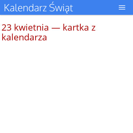
Toggl
navig
23 kwietnia — kartka z
kalendarza