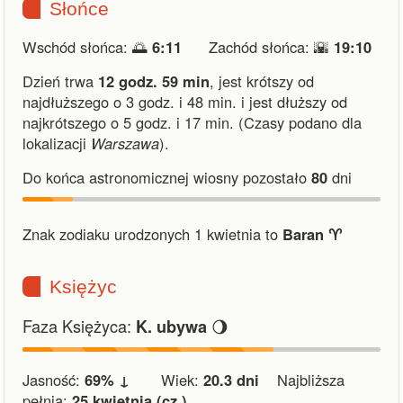
Słońce
Wschód słońca: 🌅
6:11
Zachód słońca: 🌇
19:10
Dzień trwa
12 godz. 59 min
,
jest krótszy od
najdłuższego o 3 godz. i 48 min.
i
jest dłuższy od
najkrótszego o 5 godz. i 17 min.
(Czasy podano dla
lokalizacji
Warszawa
).
Do końca astronomicznej wiosny pozostało
80
dni
Znak zodiaku urodzonych 1 kwietnia to
Baran ♈︎
Księżyc
Faza Księżyca:
🌖
K. ubywa
Jasność:
69% ↓
Wiek:
20.3 dni
Najbliższa
pełnia:
25 kwietnia (cz.)