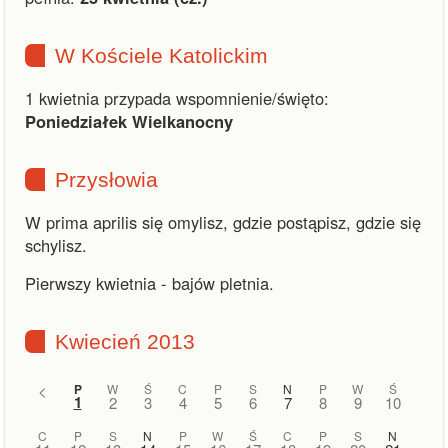
W Kościele Katolickim
1 kwietnia przypada wspomnienie/święto:
Poniedziałek Wielkanocny
Przysłowia
W prima aprilis się omylisz, gdzie postąpisz, gdzie się
schylisz.
Pierwszy kwietnia - bajów pletnia.
Kwiecień 2013
<
P
W
Ś
C
P
S
N
P
W
Ś
1
2
3
4
5
6
7
8
9
10
C
P
S
N
P
W
Ś
C
P
S
N