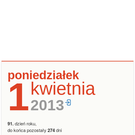
poniedziałek
1
kwietnia
2013
91.
dzień roku,
do końca pozostały
274
dni