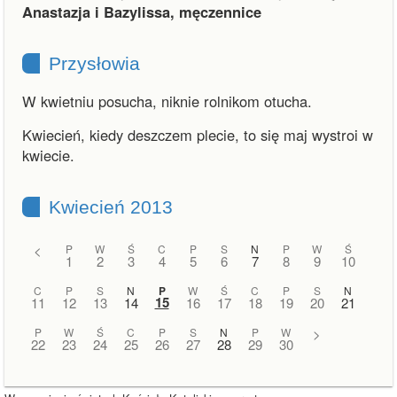
Anastazja i Bazylissa, męczennice
Przysłowia
W kwietniu posucha, niknie rolnikom otucha.
Kwiecień, kiedy deszczem plecie, to się maj wystroi w
kwiecie.
Kwiecień 2013
<
P
W
Ś
C
P
S
N
P
W
Ś
1
2
3
4
5
6
7
8
9
10
C
P
S
N
P
W
Ś
C
P
S
N
15
11
12
13
14
16
17
18
19
20
21
P
W
Ś
C
P
S
N
P
W
>
22
23
24
25
26
27
28
29
30