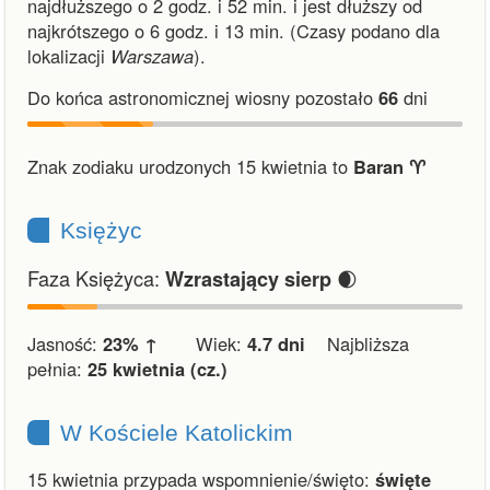
najdłuższego o 2 godz. i 52 min.
i
jest dłuższy od
najkrótszego o 6 godz. i 13 min.
(Czasy podano dla
lokalizacji
Warszawa
).
Do końca astronomicznej wiosny pozostało
66
dni
Znak zodiaku urodzonych 15 kwietnia to
Baran ♈︎
Księżyc
Faza Księżyca:
🌒
Wzrastający sierp
Jasność:
23% ↑
Wiek:
4.7 dni
Najbliższa
pełnia:
25 kwietnia (cz.)
W Kościele Katolickim
15 kwietnia przypada wspomnienie/święto:
święte