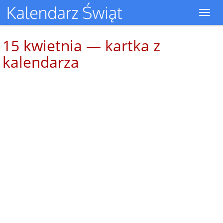
Toggl
navig
15 kwietnia — kartka z
kalendarza