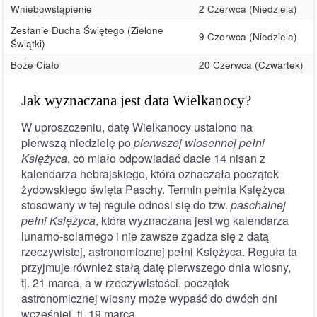
Wniebowstąpienie
2 Czerwca (Niedziela)
Zesłanie Ducha Świętego (Zielone
9 Czerwca (Niedziela)
Świątki)
Boże Ciało
20 Czerwca (Czwartek)
Jak wyznaczana jest data Wielkanocy?
W uproszczeniu, datę Wielkanocy ustalono na
pierwszą niedzielę po
pierwszej wiosennej pełni
Księżyca
, co miało odpowiadać dacie 14 nisan z
kalendarza hebrajskiego, która oznaczała początek
żydowskiego święta Paschy. Termin pełnia Księżyca
stosowany w tej regule odnosi się do tzw.
paschalnej
pełni Księżyca
, która wyznaczana jest wg kalendarza
lunarno-solarnego i nie zawsze zgadza się z datą
rzeczywistej, astronomicznej pełni Księżyca. Reguła ta
przyjmuje również stałą datę pierwszego dnia wiosny,
tj. 21 marca, a w rzeczywistości, początek
astronomicznej wiosny może wypaść do dwóch dni
wcześniej, tj. 19 marca.