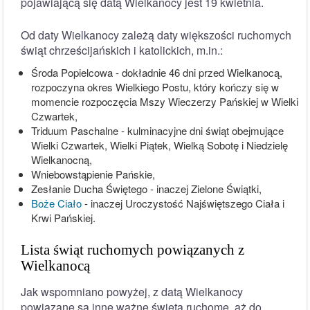
pojawiającą się datą Wielkanocy jest 19 kwietnia.
Od daty Wielkanocy zależą daty większości ruchomych
świąt chrześcijańskich i katolickich, m.in.:
Środa Popielcowa - dokładnie 46 dni przed Wielkanocą,
rozpoczyna okres Wielkiego Postu, który kończy się w
momencie rozpoczęcia Mszy Wieczerzy Pańskiej w Wielki
Czwartek,
Triduum Paschalne - kulminacyjne dni świąt obejmujące
Wielki Czwartek, Wielki Piątek, Wielką Sobotę i Niedzielę
Wielkanocną,
Wniebowstąpienie Pańskie,
Zesłanie Ducha Świętego - inaczej Zielone Świątki,
Boże Ciało
- inaczej Uroczystość Najświętszego Ciała i
Krwi Pańskiej.
Lista świąt ruchomych powiązanych z
Wielkanocą
Jak wspomniano powyżej, z datą Wielkanocy
powiązane są inne ważne święta ruchome, aż do