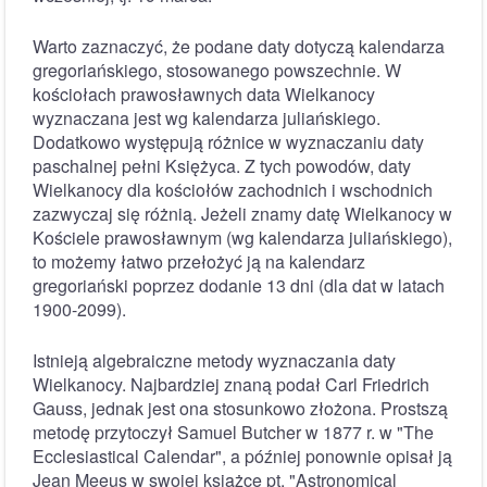
Warto zaznaczyć, że podane daty dotyczą kalendarza
gregoriańskiego, stosowanego powszechnie. W
kościołach prawosławnych data Wielkanocy
wyznaczana jest wg kalendarza juliańskiego.
Dodatkowo występują różnice w wyznaczaniu daty
paschalnej pełni Księżyca. Z tych powodów, daty
Wielkanocy dla kościołów zachodnich i wschodnich
zazwyczaj się różnią. Jeżeli znamy datę Wielkanocy w
Kościele prawosławnym (wg kalendarza juliańskiego),
to możemy łatwo przełożyć ją na kalendarz
gregoriański poprzez dodanie 13 dni (dla dat w latach
1900-2099).
Istnieją algebraiczne metody wyznaczania daty
Wielkanocy. Najbardziej znaną podał Carl Friedrich
Gauss, jednak jest ona stosunkowo złożona. Prostszą
metodę przytoczył Samuel Butcher w 1877 r. w "The
Ecclesiastical Calendar", a później ponownie opisał ją
Jean Meeus w swojej książce pt. "Astronomical