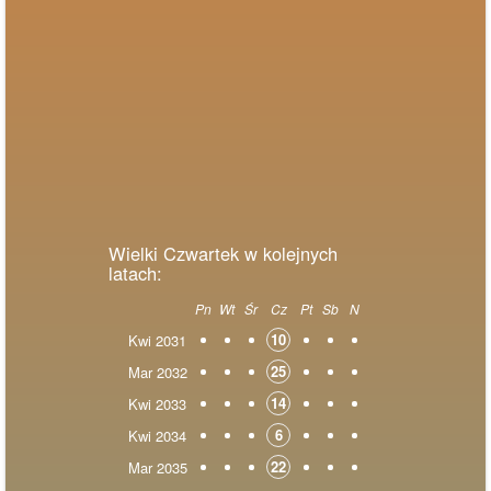
Wielki Czwartek w kolejnych
latach:
Pn
Wt
Śr
Cz
Pt
Sb
N
10
Kwi 2031
25
Mar 2032
14
Kwi 2033
6
Kwi 2034
22
Mar 2035