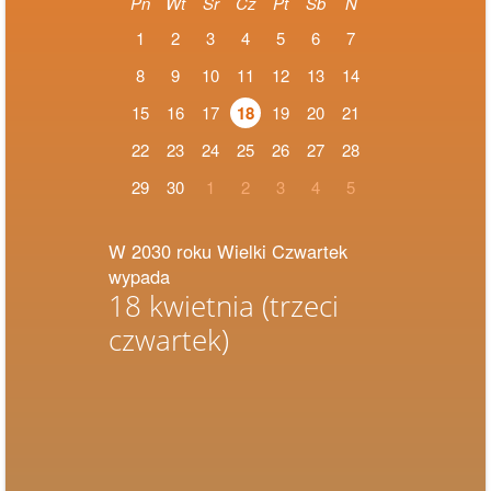
Pn
Wt
Śr
Cz
Pt
Sb
N
1
2
3
4
5
6
7
8
9
10
11
12
13
14
15
16
17
18
19
20
21
22
23
24
25
26
27
28
29
30
1
2
3
4
5
W 2030 roku Wielki Czwartek
wypada
18 kwietnia
(trzeci
czwartek)