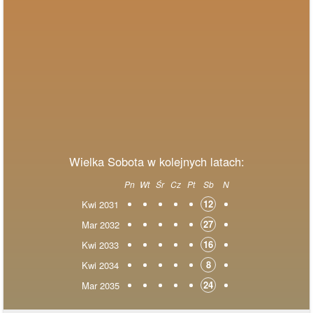
Wielka Sobota w kolejnych latach:
Pn
Wt
Śr
Cz
Pt
Sb
N
12
Kwi 2031
27
Mar 2032
16
Kwi 2033
8
Kwi 2034
24
Mar 2035