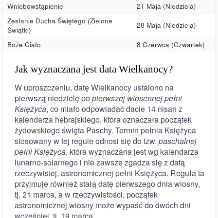
Wniebowstąpienie
21 Maja (Niedziela)
Zesłanie Ducha Świętego (Zielone
28 Maja (Niedziela)
Świątki)
Boże Ciało
8 Czerwca (Czwartek)
Jak wyznaczana jest data Wielkanocy?
W uproszczeniu, datę Wielkanocy ustalono na
pierwszą niedzielę po
pierwszej wiosennej pełni
Księżyca
, co miało odpowiadać dacie 14 nisan z
kalendarza hebrajskiego, która oznaczała początek
żydowskiego święta Paschy. Termin pełnia Księżyca
stosowany w tej regule odnosi się do tzw.
paschalnej
pełni Księżyca
, która wyznaczana jest wg kalendarza
lunarno-solarnego i nie zawsze zgadza się z datą
rzeczywistej, astronomicznej pełni Księżyca. Reguła ta
przyjmuje również stałą datę pierwszego dnia wiosny,
tj. 21 marca, a w rzeczywistości, początek
astronomicznej wiosny może wypaść do dwóch dni
wcześniej, tj. 19 marca.