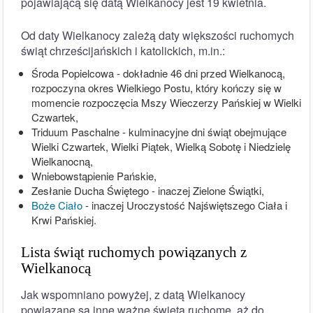
pojawiającą się datą Wielkanocy jest 19 kwietnia.
Od daty Wielkanocy zależą daty większości ruchomych
świąt chrześcijańskich i katolickich, m.in.:
Środa Popielcowa - dokładnie 46 dni przed Wielkanocą,
rozpoczyna okres Wielkiego Postu, który kończy się w
momencie rozpoczęcia Mszy Wieczerzy Pańskiej w Wielki
Czwartek,
Triduum Paschalne - kulminacyjne dni świąt obejmujące
Wielki Czwartek, Wielki Piątek, Wielką Sobotę i Niedzielę
Wielkanocną,
Wniebowstąpienie Pańskie,
Zesłanie Ducha Świętego - inaczej Zielone Świątki,
Boże Ciało
- inaczej Uroczystość Najświętszego Ciała i
Krwi Pańskiej.
Lista świąt ruchomych powiązanych z
Wielkanocą
Jak wspomniano powyżej, z datą Wielkanocy
powiązane są inne ważne święta ruchome, aż do