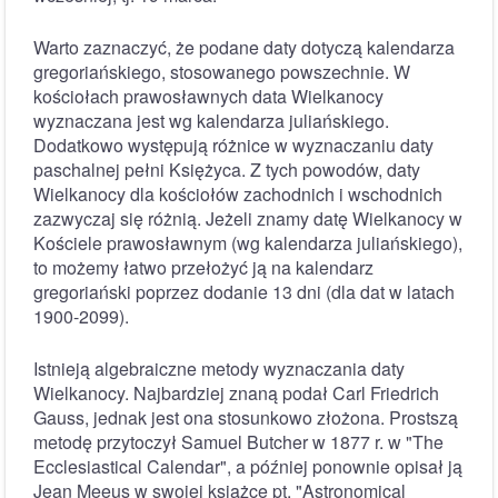
Warto zaznaczyć, że podane daty dotyczą kalendarza
gregoriańskiego, stosowanego powszechnie. W
kościołach prawosławnych data Wielkanocy
wyznaczana jest wg kalendarza juliańskiego.
Dodatkowo występują różnice w wyznaczaniu daty
paschalnej pełni Księżyca. Z tych powodów, daty
Wielkanocy dla kościołów zachodnich i wschodnich
zazwyczaj się różnią. Jeżeli znamy datę Wielkanocy w
Kościele prawosławnym (wg kalendarza juliańskiego),
to możemy łatwo przełożyć ją na kalendarz
gregoriański poprzez dodanie 13 dni (dla dat w latach
1900-2099).
Istnieją algebraiczne metody wyznaczania daty
Wielkanocy. Najbardziej znaną podał Carl Friedrich
Gauss, jednak jest ona stosunkowo złożona. Prostszą
metodę przytoczył Samuel Butcher w 1877 r. w "The
Ecclesiastical Calendar", a później ponownie opisał ją
Jean Meeus w swojej książce pt. "Astronomical