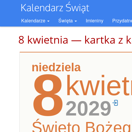
Kalendarze
Święta
Imieniny
Przydatn
8 kwietnia — kartka z 
niedziela
8
kwiet
2029
Święto Bożego