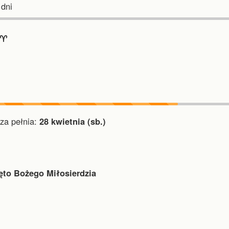
dni
♈︎
a pełnia:
28 kwietnia (sb.)
ęto Bożego Miłosierdzia