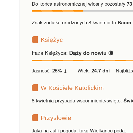
Do końca astronomicznej wiosny pozostały
73
Znak zodiaku urodzonych 8 kwietnia to
Baran 
Księżyc
Faza Księżyca:
🌘
Dąży do nowiu
Jasność:
25% ↓
Wiek:
24.7 dni
Najbliższ
W Kościele Katolickim
8 kwietnia przypada wspomnienie/święto:
Świ
Przysłowie
Jaka na Julii pogoda, taką Wielkanoc poda.