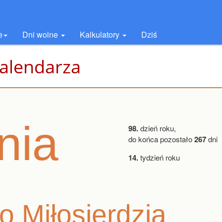
e
Dni wolne
Kalkulatory
Dziś
kalendarza
nia
98.
dzień roku,
do końca pozostało
267
dni
14.
tydzień roku
 Miłosierdzia