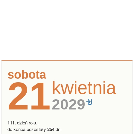
sobota
21
kwietnia
2029
111.
dzień roku,
do końca pozostały
254
dni