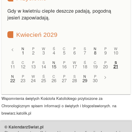
Gdy w kwietniu ciepłe deszcze padają, pogodną
jesień zapowiadają.
Kwiecień 2029
<
N
P
W
Ś
C
P
S
N
P
W
1
2
3
4
5
6
7
8
9
10
Ś
C
P
S
N
P
W
Ś
C
P
S
21
11
12
13
14
15
16
17
18
19
20
N
P
W
Ś
C
P
S
N
P
>
22
23
24
25
26
27
28
29
30
Wspomnienia świętych Kościoła Katolickiego przytoczone za
Chronologicznym spisem informacji o świętych i błogosławionych. na
brewiarz.katolik.pl
© KalendarzSwiat.pl