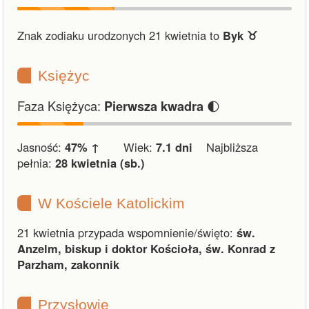
Znak zodiaku urodzonych 21 kwietnia to
Byk ♉︎
Księżyc
Faza Księżyca:
🌓
Pierwsza kwadra
Jasność:
47% ↑
Wiek:
7.1 dni
Najbliższa
pełnia:
28 kwietnia (sb.)
W Kościele Katolickim
21 kwietnia przypada wspomnienie/święto:
św.
Anzelm, biskup i doktor Kościoła, św. Konrad z
Parzham, zakonnik
Przysłowie