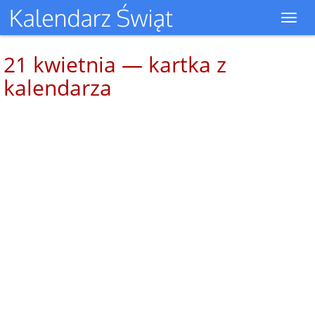
Toggl
navig
21 kwietnia — kartka z
kalendarza