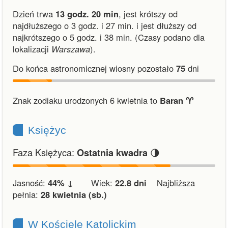
Dzień trwa
13 godz. 20 min
,
jest krótszy od
najdłuższego o 3 godz. i 27 min.
i
jest dłuższy od
najkrótszego o 5 godz. i 38 min.
(Czasy podano dla
lokalizacji
Warszawa
).
Do końca astronomicznej wiosny pozostało
75
dni
Znak zodiaku urodzonych 6 kwietnia to
Baran ♈︎
Księżyc
Faza Księżyca:
🌗
Ostatnia kwadra
Jasność:
44% ↓
Wiek:
22.8 dni
Najbliższa
pełnia:
28 kwietnia (sb.)
W Kościele Katolickim