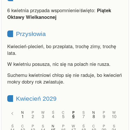
6 kwietnia przypada wspomnienie/święto:
Piątek
Oktawy Wielkanocnej
Przysłowia
Kwiecień-plecień, bo przeplata, trochę zimy, trochę
lata.
W kwietniu posusza, nic się na polach nie rusza.
Suchemu kwietniowi chłop się nie raduje, bo kwiecień
mokry dobry rok zwiastuje.
Kwiecień 2029
<
N
P
W
Ś
C
P
S
N
P
W
6
1
2
3
4
5
7
8
9
10
Ś
C
P
S
N
P
W
Ś
C
P
S
11
12
13
14
15
16
17
18
19
20
21