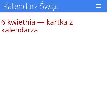
Toggl
navig
6 kwietnia — kartka z
kalendarza