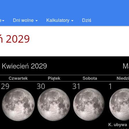
e
Dni wolne
Kalkulatory
Dziś
eń 2029
2029
Kwiecień
M
Czwartek
Piątek
Sobota
Niedzi
29
30
31
1
K. ubywa