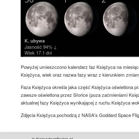
K. ubywa
Jasność 94% ↓
Wiek 17.1 dni
Powyżej umieszczono kalendarz faz Księżyca na miesiąc k
Księżyca, wiek oraz nazwa fazy wraz z kierunkiem zmian
Faza Księżyca określa jaka część Księżyca oświetlona pr
zawsze oświetlona przez Słońce (poza zaćmieniami Księżyc
aktualnej fazy Księżyca wynikającej z ruchu Księżyca wo
Zdjęcia Księżyca pochodzą z NASA's Goddard Space Flight 