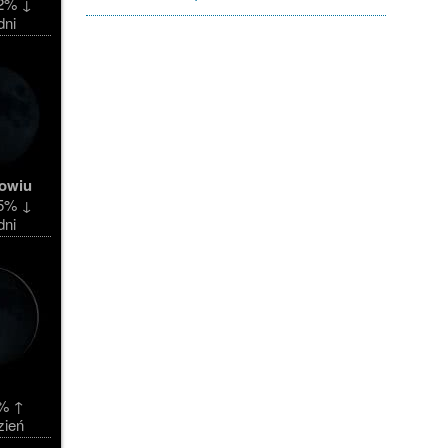
2% ↓
dni
owiu
5% ↓
dni
% ↑
zień