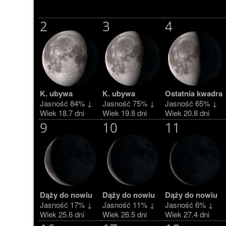
2
3
4
K. ubywa
K. ubywa
Ostatnia kwadra
Jasność 84% ↓
Jasność 75% ↓
Jasność 65% ↓
Wiek 18.7 dni
Wiek 19.8 dni
Wiek 20.8 dni
9
10
11
Dąży do nowiu
Dąży do nowiu
Dąży do nowiu
Jasność 17% ↓
Jasność 11% ↓
Jasność 6% ↓
Wiek 25.6 dni
Wiek 26.5 dni
Wiek 27.4 dni