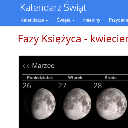
Kalendarze
Święta
Imieniny
Przydatn
Fazy Księżyca - kwieci
<< Marzec
Poniedziałek
Wtorek
Środa
26
27
28