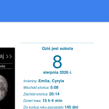
Dziś jest sobota
8
aj >>
ela
sierpnia 2026 r.
Emila, Cyryla
Imieniny:
5:08
Wschód słońca:
20:14
Zachód słońca:
15 h 6 min
Dzień trwa:
145 dni
Do końca roku pozostało