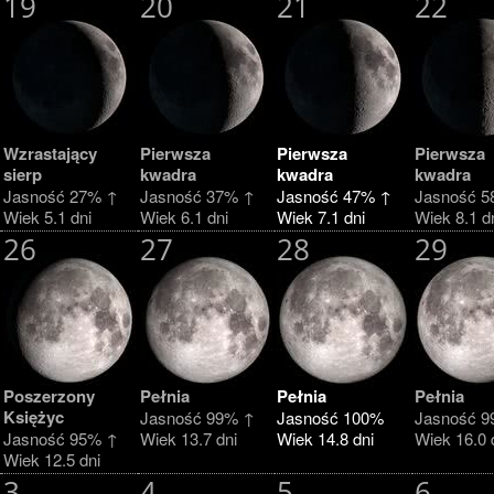
19
20
21
22
Wzrastający
Pierwsza
Pierwsza
Pierwsza
sierp
kwadra
kwadra
kwadra
Jasność 27% ↑
Jasność 37% ↑
Jasność 47% ↑
Jasność 5
Wiek 5.1 dni
Wiek 6.1 dni
Wiek 7.1 dni
Wiek 8.1 d
26
27
28
29
Poszerzony
Pełnia
Pełnia
Pełnia
Księżyc
Jasność 99% ↑
Jasność 100%
Jasność 9
Jasność 95% ↑
Wiek 13.7 dni
Wiek 14.8 dni
Wiek 16.0 
Wiek 12.5 dni
3
4
5
6