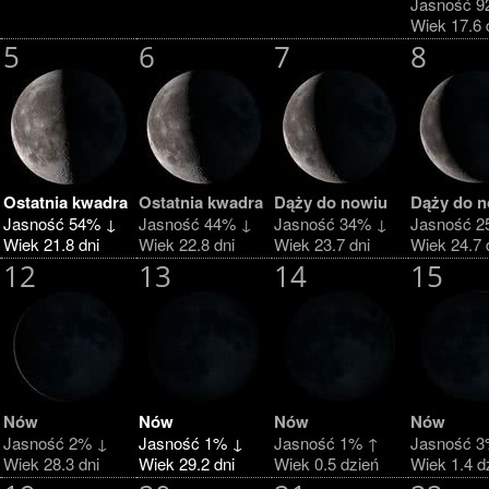
Jasność 9
Wiek 17.6 
5
6
7
8
Ostatnia kwadra
Ostatnia kwadra
Dąży do nowiu
Dąży do n
Jasność 54% ↓
Jasność 44% ↓
Jasność 34% ↓
Jasność 2
Wiek 21.8 dni
Wiek 22.8 dni
Wiek 23.7 dni
Wiek 24.7 
12
13
14
15
Nów
Nów
Nów
Nów
Jasność 2% ↓
Jasność 1% ↓
Jasność 1% ↑
Jasność 3
Wiek 28.3 dni
Wiek 29.2 dni
Wiek 0.5 dzień
Wiek 1.4 d