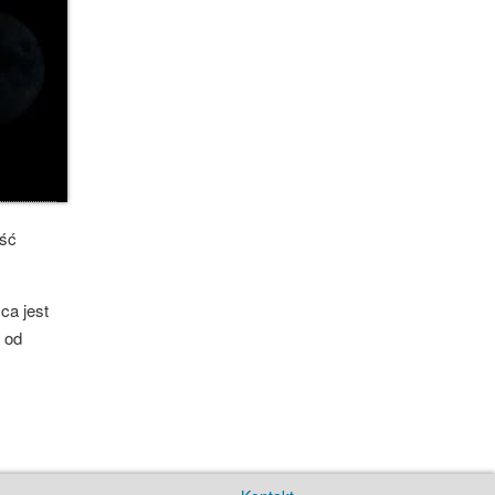
ość
ca jest
 od