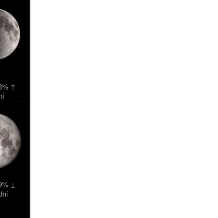
8% ↑
ni
9% ↓
dni