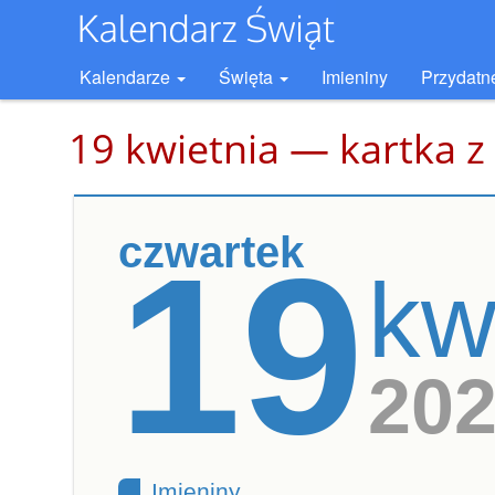
Kalendarze
Święta
Imieniny
Przydatn
19 kwietnia — kartka z
czwartek
19
kw
20
Imieniny