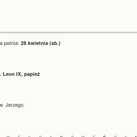
 pełnia:
28 kwietnia (sb.)
. Leon IX, papież
w. Jerzego.
W
Ś
C
P
S
N
P
W
Ś
P
S