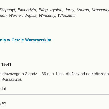
 Ekspedyt, Ekspedyta, Elfeg, Irydion, Jerzy, Konrad, Krescenty
mon, Werner, Wigilia, Wincenty, Włodzimir
ania w Getcie Warszawskim

19:41
najdłuższego o 2 godz. i 36 min.
i
jest dłuższy od najkrótszego
i
Warszawa
).
dni
 ♈︎