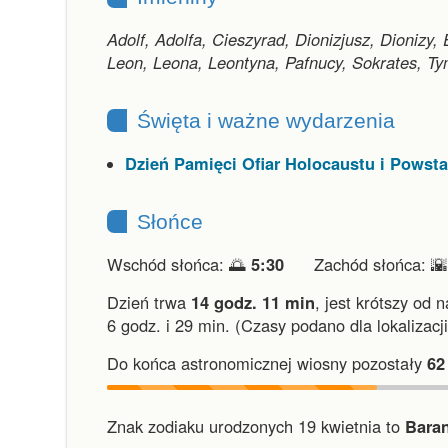
Adolf, Adolfa, Cieszyrad, Dionizjusz, Dionizy,
Leon, Leona, Leontyna, Pafnucy, Sokrates, Ty
Święta i ważne wydarzenia
Dzień Pamięci Ofiar Holocaustu i Powst
Słońce
Wschód słońca: 🌅
5:30
Zachód słońca: 
Dzień trwa
14 godz. 11 min
,
jest krótszy od 
6 godz. i 29 min.
(Czasy podano dla lokalizacj
Do końca astronomicznej wiosny pozostały
62
Znak zodiaku urodzonych 19 kwietnia to
Baran