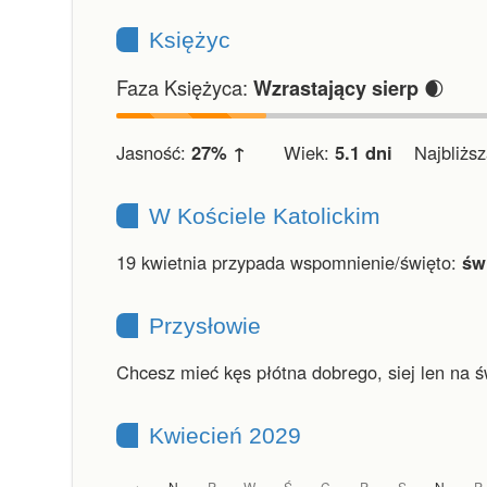
Księżyc
Faza Księżyca:
🌒
Wzrastający sierp
Jasność:
27% ↑
Wiek:
5.1 dni
Najbliższa
W Kościele Katolickim
19 kwietnia przypada wspomnienie/święto:
św
Przysłowie
Chcesz mieć kęs płótna dobrego, siej len na ś
Kwiecień 2029
N
P
W
Ś
C
P
S
N
P