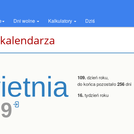
e
Dni wolne
Kalkulatory
Dziś
 kalendarza
ietnia
109.
dzień roku,
do końca pozostało
256
dni
16.
tydzień roku
29