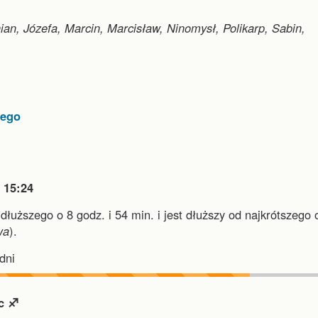
an, Józefa, Marcin, Marcisław, Ninomysł, Polikarp, Sabin,
nego

15:24
jdłuższego o 8 godz. i 54 min.
i
jest dłuższy od najkrótszego 
wa
).
dni
c ♐︎