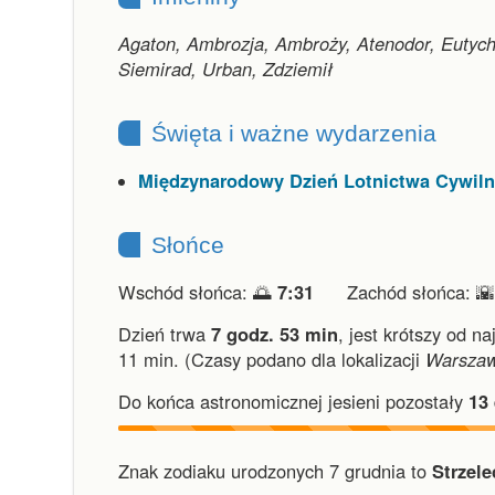
Agaton, Ambrozja, Ambroży, Atenodor, Eutychi
Siemirad, Urban, Zdziemił
Święta i ważne wydarzenia
Międzynarodowy Dzień Lotnictwa Cywil
Słońce
Wschód słońca: 🌅
7:31
Zachód słońca: 
Dzień trwa
7 godz. 53 min
,
jest krótszy od na
11 min.
(Czasy podano dla lokalizacji
Warsza
Do końca astronomicznej jesieni pozostały
13
Znak zodiaku urodzonych 7 grudnia to
Strzele