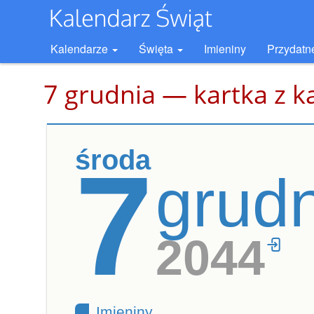
Kalendarze
Święta
Imieniny
Przydatn
7 grudnia — kartka z k
środa
7
grud
2044
Imieniny