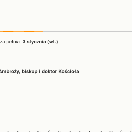
a pełnia:
3 stycznia (wt.)
Ambroży, biskup i doktor Kościoła
S
N
P
W
Ś
C
P
S
N
P
W
Ś