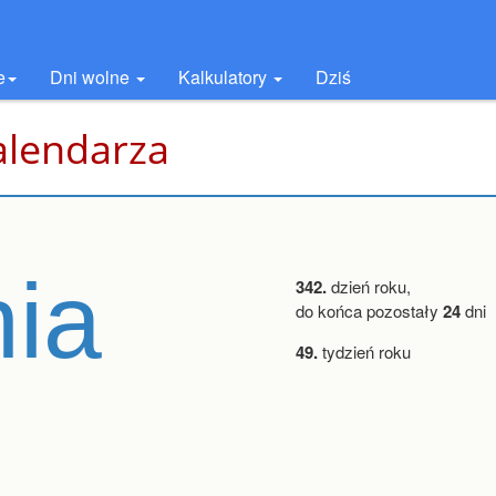
e
Dni wolne
Kalkulatory
Dziś
alendarza
nia
342.
dzień roku,
do końca pozostały
24
dni
49.
tydzień roku