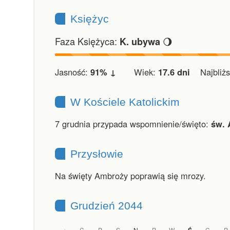
Księżyc
Faza Księżyca:
🌖
K. ubywa
Jasność:
91% ↓
Wiek:
17.6 dni
Najbliższ
W Kościele Katolickim
7 grudnia przypada wspomnienie/święto:
św. 
Przysłowie
Na święty Ambroży poprawią się mrozy.
Grudzień 2044
C
P
S
N
P
W
C
P