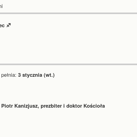
i
ec ♐︎
pełnia:
3 stycznia (wt.)
 Piotr Kanizjusz, prezbiter i doktor Kościoła