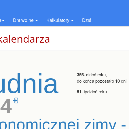
e
Dni wolne
Kalkulatory
Dziś
kalendarza
udnia
356.
dzień roku,
do końca pozostało
10
dni
51.
tydzień roku
44
onomicznej zimy -