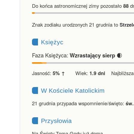
Do końca astronomicznej zimy pozostało
88
dn
Znak zodiaku urodzonych 21 grudnia to
Strzel
Księżyc
Faza Księżyca:
🌒
Wzrastający sierp
Jasność:
5% ↑
Wiek:
1.9 dni
Najbliższa 
W Kościele Katolickim
21 grudnia przypada wspomnienie/święto:
św.
Przysłowia
Na Święty Toma Gody już doma.