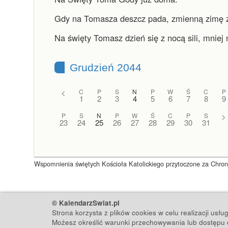
Gdy na Tomasza deszcz pada, zmienną zimę 
Na święty Tomasz dzień się z nocą sili, mniej 
Grudzień 2044
<
C
P
S
N
P
W
Ś
C
P
1
2
3
4
5
6
7
8
9
P
S
N
P
W
Ś
C
P
S
>
23
24
25
26
27
28
29
30
31
Wspomnienia świętych Kościoła Katolickiego przytoczone za Chronol
© KalendarzSwiat.pl
Strona korzysta z plików cookies w celu realizacji usł
Możesz określić warunki przechowywania lub dostępu d