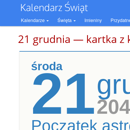
Kalendarze
Święta
Imieniny
Przydatn
21 grudnia — kartka z 
środa
21
gr
20
Początek astr