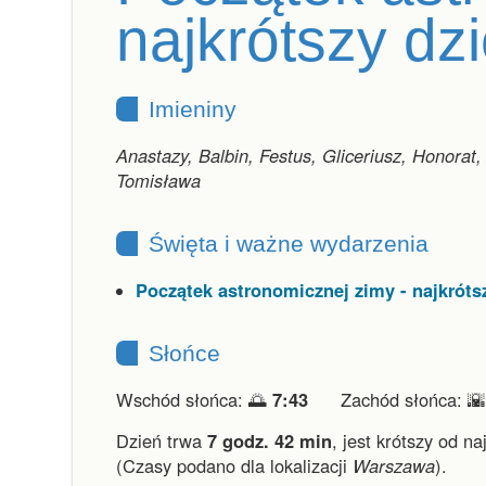
najkrótszy dz
Imieniny
Anastazy, Balbin, Festus, Gliceriusz, Honorat,
Tomisława
Święta i ważne wydarzenia
Początek astronomicznej zimy - najkróts
Słońce
Wschód słońca: 🌅
7:43
Zachód słońca: 
Dzień trwa
7 godz. 42 min
,
jest krótszy od na
(Czasy podano dla lokalizacji
Warszawa
).