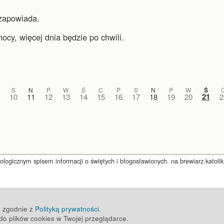
zapowiada.
nocy, więcej dnia będzie po chwili.
S
N
P
W
Ś
C
P
S
N
P
W
Ś
21
10
11
12
13
14
15
16
17
18
19
20
2
ogicznym spisem informacji o świętych i błogosławionych. na brewiarz.katolik
ug zgodnie z
Polityką prywatności
.
o plików cookies w Twojej przeglądarce.