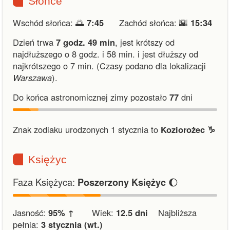
Słońce
Wschód słońca: 🌅
7:45
Zachód słońca: 🌇
15:34
Dzień trwa
7 godz. 49 min
,
jest krótszy od
najdłuższego o 8 godz. i 58 min.
i
jest dłuższy od
najkrótszego o 7 min.
(Czasy podano dla lokalizacji
Warszawa
).
Do końca astronomicznej zimy pozostało
77
dni
Znak zodiaku urodzonych 1 stycznia to
Koziorożec ♑︎
Księżyc
Faza Księżyca:
🌔
Poszerzony Księżyc
Jasność:
95% ↑
Wiek:
12.5 dni
Najbliższa
pełnia:
3 stycznia (wt.)