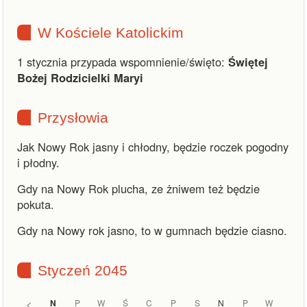
W Kościele Katolickim
1 stycznia przypada wspomnienie/święto:
Świętej
Bożej Rodzicielki Maryi
Przysłowia
Jak Nowy Rok jasny i chłodny, będzie roczek pogodny
i płodny.
Gdy na Nowy Rok plucha, ze żniwem też będzie
pokuta.
Gdy na Nowy rok jasno, to w gumnach będzie ciasno.
Styczeń 2045
<
N
P
W
Ś
C
P
S
N
P
W