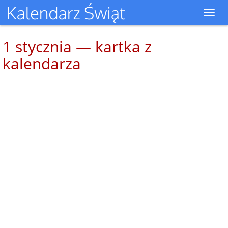
Toggl
navig
1 stycznia — kartka z
kalendarza