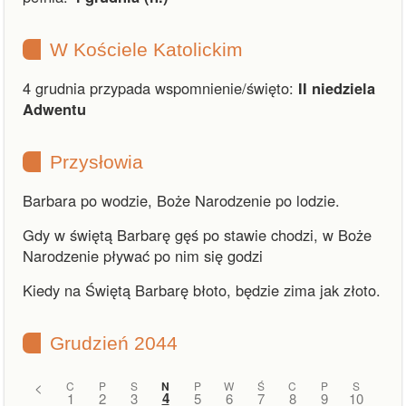
W Kościele Katolickim
4 grudnia przypada wspomnienie/święto:
II niedziela
Adwentu
Przysłowia
Barbara po wodzie, Boże Narodzenie po lodzie.
Gdy w świętą Barbarę gęś po stawie chodzi, w Boże
Narodzenie pływać po nim się godzi
Kiedy na Świętą Barbarę błoto, będzie zima jak złoto.
Grudzień 2044
<
C
P
S
N
P
W
Ś
C
P
S
4
1
2
3
5
6
7
8
9
10