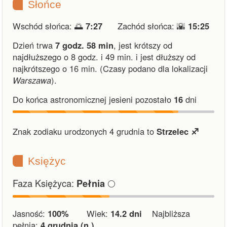
Słońce
Wschód słońca: 🌅
7:27
Zachód słońca: 🌇
15:25
Dzień trwa
7 godz. 58 min
,
jest krótszy od
najdłuższego o 8 godz. i 49 min.
i
jest dłuższy od
najkrótszego o 16 min.
(Czasy podano dla lokalizacji
Warszawa
).
Do końca astronomicznej jesieni pozostało
16
dni
Znak zodiaku urodzonych 4 grudnia to
Strzelec ♐︎
Księżyc
Faza Księżyca:
🌕
Pełnia
Jasność:
100%
Wiek:
14.2 dni
Najbliższa
pełnia:
4 grudnia (n.)