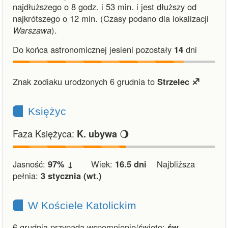
najdłuższego o 8 godz. i 53 min.
i
jest dłuższy od
najkrótszego o 12 min.
(Czasy podano dla lokalizacji
Warszawa
).
Do końca astronomicznej jesieni pozostały
14
dni
Znak zodiaku urodzonych 6 grudnia to
Strzelec ♐︎
Księżyc
Faza Księżyca:
🌖
K. ubywa
Jasność:
97% ↓
Wiek:
16.5 dni
Najbliższa
pełnia:
3 stycznia (wt.)
W Kościele Katolickim
6 grudnia przypada wspomnienie/święto:
św.