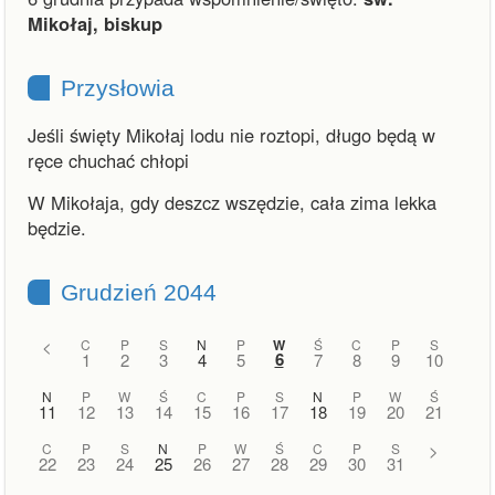
Mikołaj, biskup
Przysłowia
Jeśli święty Mikołaj lodu nie roztopi, długo będą w
ręce chuchać chłopi
W Mikołaja, gdy deszcz wszędzie, cała zima lekka
będzie.
Grudzień 2044
<
C
P
S
N
P
W
Ś
C
P
S
6
1
2
3
4
5
7
8
9
10
N
P
W
Ś
C
P
S
N
P
W
Ś
11
12
13
14
15
16
17
18
19
20
21
C
P
S
N
P
W
Ś
C
P
S
>
22
23
24
25
26
27
28
29
30
31