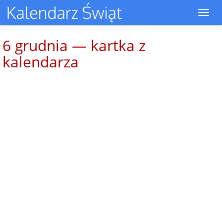
Toggl
navig
6 grudnia — kartka z
kalendarza