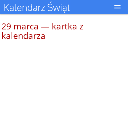
Toggl
navig
29 marca — kartka z
kalendarza