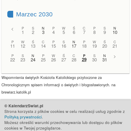
Marzec 2030
<
P
S
N
P
W
Ś
C
P
S
N
1
2
3
4
5
6
7
8
9
10
P
W
Ś
C
P
S
N
P
W
Ś
C
11
12
13
14
15
16
17
18
19
20
21
P
S
N
P
W
Ś
C
P
S
N
>
29
22
23
24
25
26
27
28
30
31
Wspomnienia świętych Kościoła Katolickiego przytoczone za
Chronologicznym spisem informacji o świętych i błogosławionych. na
brewiarz.katolik.pl
© KalendarzSwiat.pl
Strona korzysta z plików cookies w celu realizacji usług zgodnie z
Polityką prywatności
.
Możesz określić warunki przechowywania lub dostępu do plików
cookies w Twojej przeglądarce.