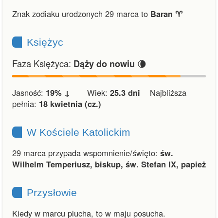
Znak zodiaku urodzonych 29 marca to
Baran ♈︎
Księżyc
Faza Księżyca:
🌘
Dąży do nowiu
Jasność:
19% ↓
Wiek:
25.3 dni
Najbliższa
pełnia:
18 kwietnia (cz.)
W Kościele Katolickim
29 marca przypada wspomnienie/święto:
św.
Wilhelm Temperiusz, biskup, św. Stefan IX, papież
Przysłowie
Kiedy w marcu plucha, to w maju posucha.