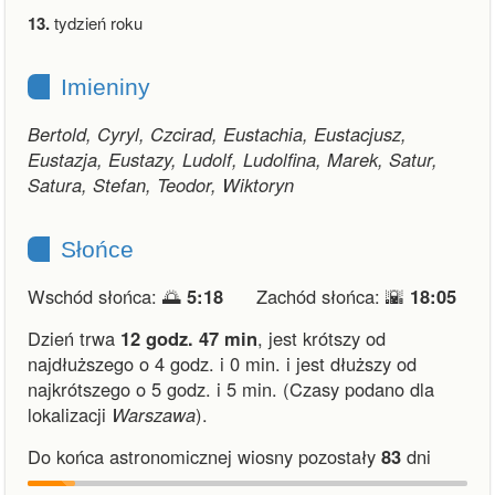
13.
tydzień roku
Imieniny
Bertold, Cyryl, Czcirad, Eustachia, Eustacjusz,
Eustazja, Eustazy, Ludolf, Ludolfina, Marek, Satur,
Satura, Stefan, Teodor, Wiktoryn
Słońce
Wschód słońca: 🌅
5:18
Zachód słońca: 🌇
18:05
Dzień trwa
12 godz. 47 min
,
jest krótszy od
najdłuższego o 4 godz. i 0 min.
i
jest dłuższy od
najkrótszego o 5 godz. i 5 min.
(Czasy podano dla
lokalizacji
Warszawa
).
Do końca astronomicznej wiosny pozostały
83
dni