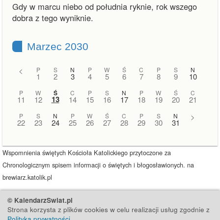
Gdy w marcu niebo od południa ryknie, rok wszego
dobra z tego wyniknie.
Marzec 2030
<
P
S
N
P
W
Ś
C
P
S
N
1
2
3
4
5
6
7
8
9
10
P
W
Ś
C
P
S
N
P
W
Ś
C
13
11
12
14
15
16
17
18
19
20
21
P
S
N
P
W
Ś
C
P
S
N
>
22
23
24
25
26
27
28
29
30
31
Wspomnienia świętych Kościoła Katolickiego przytoczone za
Chronologicznym spisem informacji o świętych i błogosławionych. na
brewiarz.katolik.pl
© KalendarzSwiat.pl
Strona korzysta z plików cookies w celu realizacji usług zgodnie z
Polityką prywatności
.