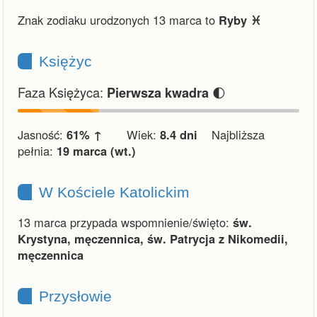
Znak zodiaku urodzonych 13 marca to
Ryby ♓︎
Księżyc
Faza Księżyca:
🌓
Pierwsza kwadra
Jasność:
61% ↑
Wiek:
8.4 dni
Najbliższa
pełnia:
19 marca (wt.)
W Kościele Katolickim
13 marca przypada wspomnienie/święto:
św.
Krystyna, męczennica, św. Patrycja z Nikomedii,
męczennica
Przysłowie