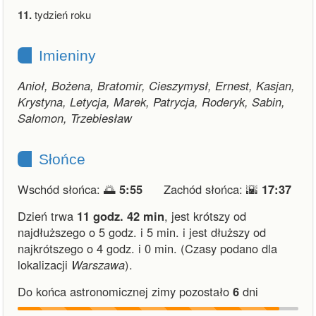
11.
tydzień roku
Imieniny
Anioł, Bożena, Bratomir, Cieszymysł, Ernest, Kasjan,
Krystyna, Letycja, Marek, Patrycja, Roderyk, Sabin,
Salomon, Trzebiesław
Słońce
Wschód słońca: 🌅
5:55
Zachód słońca: 🌇
17:37
Dzień trwa
11 godz. 42 min
,
jest krótszy od
najdłuższego o 5 godz. i 5 min.
i
jest dłuższy od
najkrótszego o 4 godz. i 0 min.
(Czasy podano dla
lokalizacji
Warszawa
).
Do końca astronomicznej zimy pozostało
6
dni