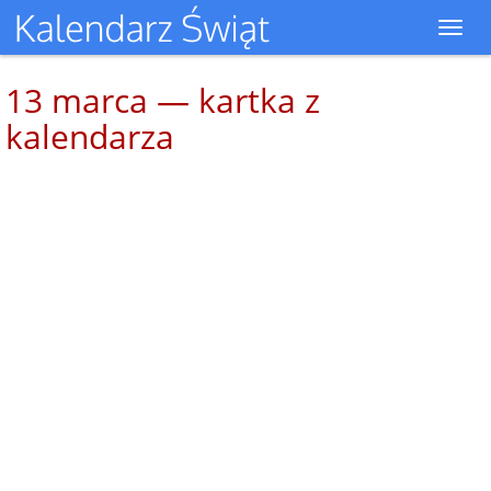
Toggl
navig
13 marca — kartka z
kalendarza