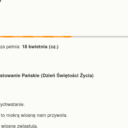
♈︎
a pełnia:
18 kwietnia (cz.)
stowanie Pańskie (Dzień Świętości Życia)
wychwstanie.
 to mokrą wiosnę nam przywoła.
 wiosnę zwiastują.