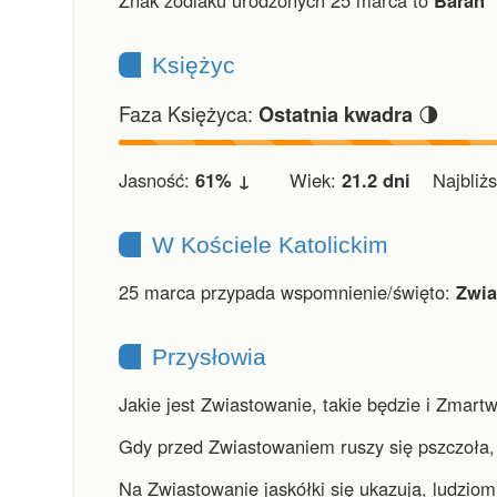
Znak zodiaku urodzonych 25 marca to
Baran 
Księżyc
Faza Księżyca:
🌗
Ostatnia kwadra
Jasność:
61% ↓
Wiek:
21.2 dni
Najbliższ
W Kościele Katolickim
25 marca przypada wspomnienie/święto:
Zwia
Przysłowia
Jakie jest Zwiastowanie, takie będzie i Zmart
Gdy przed Zwiastowaniem ruszy się pszczoła,
Na Zwiastowanie jaskółki się ukazują, ludziom