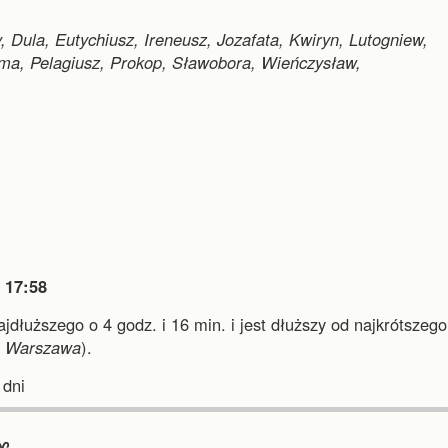
 Dula, Eutychiusz, Ireneusz, Jozafata, Kwiryn, Lutogniew,
ema, Pelagiusz, Prokop, Sławobora, Wieńczysław,

17:58
najdłuższego o 4 godz. i 16 min.
i
jest dłuższy od najkrótszego
i
Warszawa
).
dni