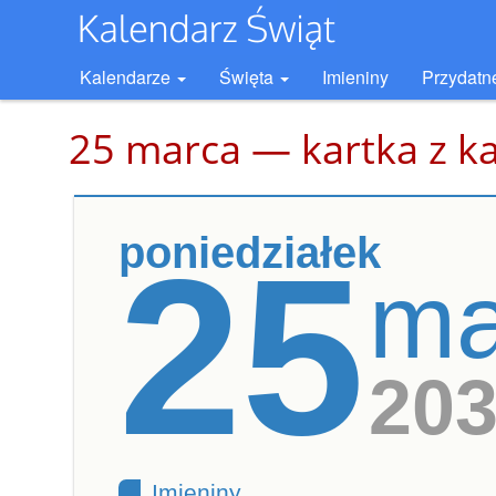
Kalendarze
Święta
Imieniny
Przydatn
25 marca — kartka z k
poniedziałek
25
ma
20
Imieniny