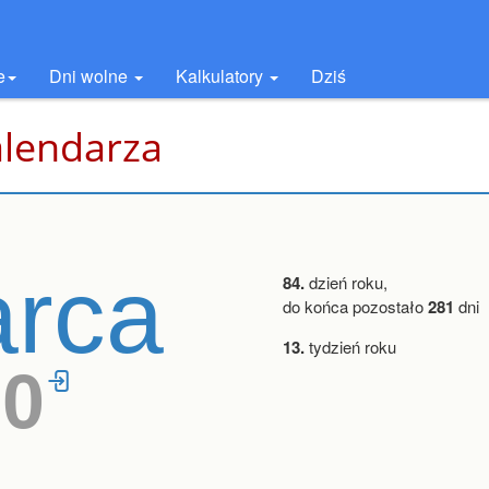
e
Dni wolne
Kalkulatory
Dziś
alendarza
rca
84.
dzień roku,
do końca pozostało
281
dni
13.
tydzień roku
30