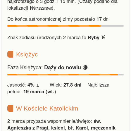
najkrótszego o 3 godz. i 15 min.
(Czasy podano dla
lokalizacji
Warszawa
).
Do końca astronomicznej zimy pozostało
17
dni
Znak zodiaku urodzonych 2 marca to
Ryby ♓︎
Księżyc
Faza Księżyca:
🌘
Dąży do nowiu
Jasność:
4% ↓
Wiek:
27.8 dni
Najbliższa
pełnia:
19 marca (wt.)
W Kościele Katolickim
2 marca przypada wspomnienie/święto:
św.
Agnieszka z Pragi, ksieni, bł. Karol, męczennik