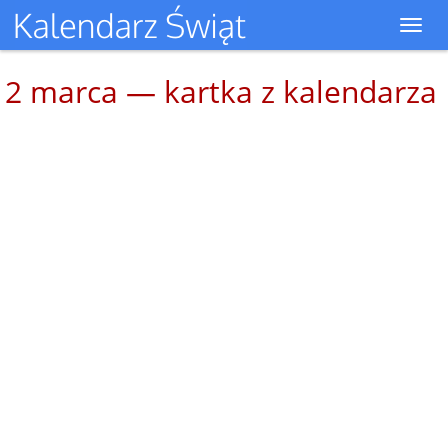
Toggl
navig
2 marca — kartka z kalendarza