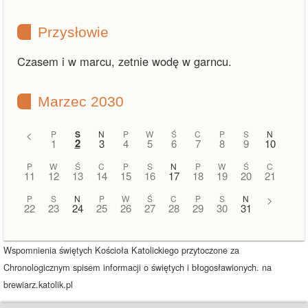
Przysłowie
Czasem i w marcu, zetnie wodę w garncu.
Marzec 2030
<
P
S
N
P
W
Ś
C
P
S
N
2
1
3
4
5
6
7
8
9
10
P
W
Ś
C
P
S
N
P
W
Ś
C
11
12
13
14
15
16
17
18
19
20
21
P
S
N
P
W
Ś
C
P
S
N
>
22
23
24
25
26
27
28
29
30
31
Wspomnienia świętych Kościoła Katolickiego przytoczone za
Chronologicznym spisem informacji o świętych i błogosławionych. na
brewiarz.katolik.pl