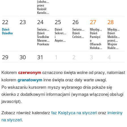
(obchodzony
przez
Kościół
Katolicki)
22
23
24
25
26
27
28
Dzień
Światowy
Dzień
Światowy
Międzynarodowy
Międzynarod
Dziadka
Dzień
Sekretarki
Dzień
Dzień
Dzień
Środków
i
Celnictwa
Pamięci
Mobilizacji
Masowego
Asystentki
o
przeciwko
Przekazu
Ofiarach
Wojnie
Holokaustu
Nuklearnej
29
30
31
1
2
3
4
Kolorem
czerwonym
oznaczono święta wolne od pracy, natomiast
kolorem
granatowym
inne święta oraz daty warte uwagi.
Po wskazaniu kursorem myszy wybranego dnia pokaże się
okienko z dodatkowymi informacjami (wymaga włączonej obsługi
javascript).
Zobacz również kalendarz
faz Księżyca na styczeń
oraz
imieniny
na styczeń
.