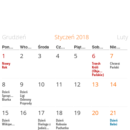
Grudzień
Styczeń
2018
Luty
Poniedziałek
Wtorek
Środa
Czwartek
Piątek
Sobota
Niedziela
1
2
3
4
5
6
7
Nowy
Trzech
Chrzest
Rok
Króli
Pański
(Objawienie
Pańskie)
8
9
10
11
12
13
14
Dzień
Dzień
Sprzątania
Ligi
Biurka
Ochrony
Przyrody
15
16
17
18
19
20
21
Dzień
Dzień
Dzień
Dzień
Wikipedii
Dialogu z
Kubusia
Babci
Judaizmem
Puchatka