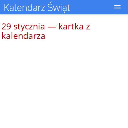
Toggl
navig
29 stycznia — kartka z
kalendarza