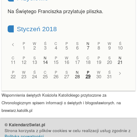
Na Świętego Franciszka przylatuje pliszka.
Styczeń 2018
<
P
W
Ś
C
P
S
N
P
W
Ś
1
2
3
4
5
6
7
8
9
10
C
P
S
N
P
W
Ś
C
P
S
N
11
12
13
14
15
16
17
18
19
20
21
P
W
Ś
C
P
S
N
P
W
Ś
>
29
22
23
24
25
26
27
28
30
31
Wspomnienia świętych Kościoła Katolickiego przytoczone za
Chronologicznym spisem informacji o świętych i błogosławionych. na
brewiarz.katolik.pl
© KalendarzSwiat.pl
Strona korzysta z plików cookies w celu realizacji usług zgodnie z
Polityką prywatności
.