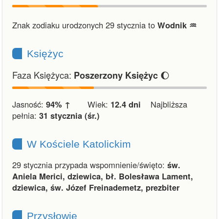
Znak zodiaku urodzonych 29 stycznia to
Wodnik ♒︎
Księżyc
Faza Księżyca:
🌔
Poszerzony Księżyc
Jasność:
94% ↑
Wiek:
12.4 dni
Najbliższa
pełnia:
31 stycznia (śr.)
W Kościele Katolickim
29 stycznia przypada wspomnienie/święto:
św.
Aniela Merici, dziewica, bł. Bolesława Lament,
dziewica, św. Józef Freinademetz, prezbiter
Przysłowie