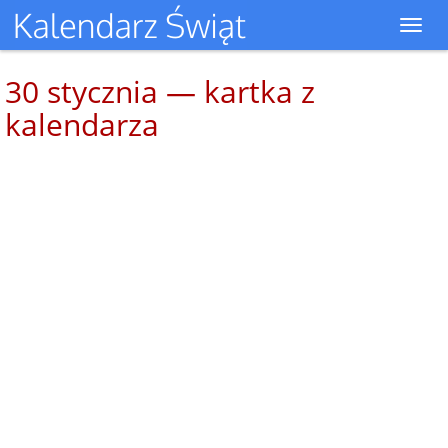
Toggl
navig
30 stycznia — kartka z
kalendarza