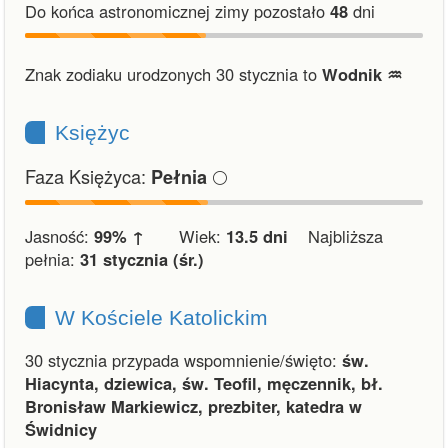
Do końca astronomicznej zimy pozostało
48
dni
Znak zodiaku urodzonych 30 stycznia to
Wodnik ♒︎
Księżyc
Faza Księżyca:
🌕
Pełnia
Jasność:
99% ↑
Wiek:
13.5 dni
Najbliższa
pełnia:
31 stycznia (śr.)
W Kościele Katolickim
30 stycznia przypada wspomnienie/święto:
św.
Hiacynta, dziewica, św. Teofil, męczennik, bł.
Bronisław Markiewicz, prezbiter, katedra w
Świdnicy