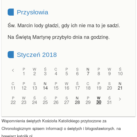
Przysłowia
Św. Marcin lody gładzi, gdy ich nie ma to je sadzi.
Na Świętą Martynę przybyło dnia na godzinę.
Styczeń 2018
<
P
W
Ś
C
P
S
N
P
W
Ś
1
2
3
4
5
6
7
8
9
10
C
P
S
N
P
W
Ś
C
P
S
N
11
12
13
14
15
16
17
18
19
20
21
P
W
Ś
C
P
S
N
P
W
Ś
>
30
22
23
24
25
26
27
28
29
31
Wspomnienia świętych Kościoła Katolickiego przytoczone za
Chronologicznym spisem informacji o świętych i błogosławionych. na
brewiarz.katolik.pl