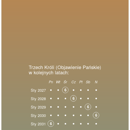
Trzech Króli (Objawienie Pańskie)
w kolejnych latach:
Pn
Wt
Śr
Cz
Pt
Sb
N
6
Sty 2027
6
Sty 2028
6
Sty 2029
6
Sty 2030
6
Sty 2031