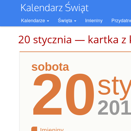
Kalendarze
Święta
Imieniny
Przydatn
20 stycznia — kartka z
sobota
20
st
20
Imieniny