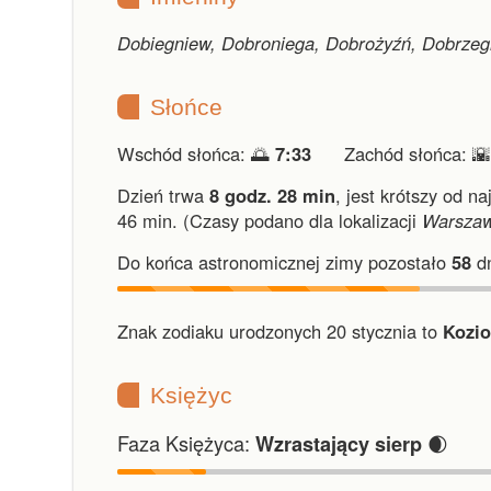
Dobiegniew, Dobroniega, Dobrożyźń, Dobrzegn
Słońce
Wschód słońca: 🌅
7:33
Zachód słońca: 
Dzień trwa
8 godz. 28 min
,
jest krótszy od na
46 min.
(Czasy podano dla lokalizacji
Warsza
Do końca astronomicznej zimy pozostało
58
dn
Znak zodiaku urodzonych 20 stycznia to
Kozio
Księżyc
Faza Księżyca:
🌒
Wzrastający sierp