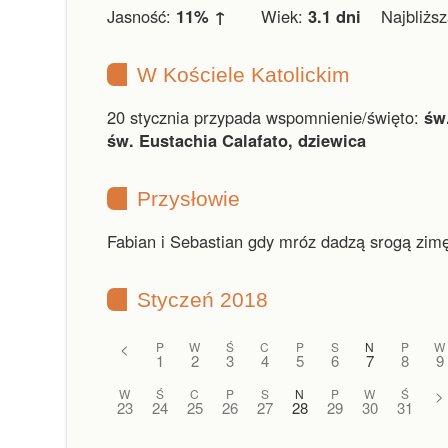
Jasność:
11% ↑
Wiek:
3.1 dni
Najbliższa
W Kościele Katolickim
20 stycznia przypada wspomnienie/święto:
św
św. Eustachia Calafato, dziewica
Przysłowie
Fabian i Sebastian gdy mróz dadzą srogą zim
Styczeń 2018
<
P
W
Ś
C
P
S
N
P
W
1
2
3
4
5
6
7
8
9
W
Ś
C
P
S
N
P
W
Ś
>
23
24
25
26
27
28
29
30
31