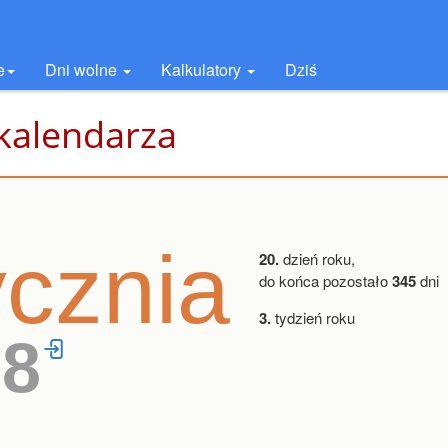
e
Dni wolne
Kalkulatory
Dziś
 kalendarza
ycznia
20.
dzień roku,
do końca pozostało
345
dni
3.
tydzień roku
18