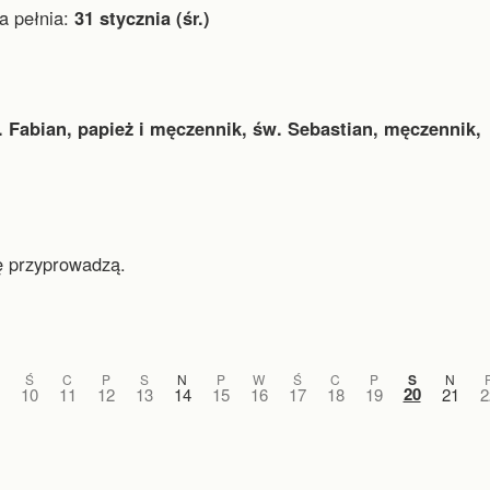
 pełnia:
31 stycznia (śr.)
. Fabian, papież i męczennik, św. Sebastian, męczennik,
ę przyprowadzą.
Ś
C
P
S
N
P
W
Ś
C
P
S
N
20
10
11
12
13
14
15
16
17
18
19
21
2