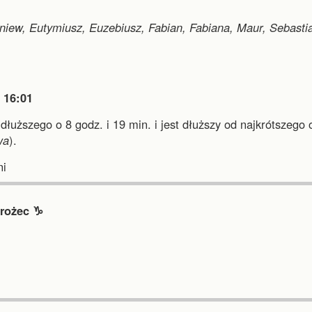
iew, Eutymiusz, Euzebiusz, Fabian, Fabiana, Maur, Sebasti

16:01
jdłuższego o 8 godz. i 19 min.
i
jest dłuższy od najkrótszego 
wa
).
i
rożec ♑︎