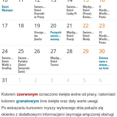
Dzień
Światowy
Światowy
Międzynarodowy
II
Mężczyzn
Dzień
Dzień
Dzień
Niedziela
Drzemki
Liczby Pi
(Praw)
Wielkiego
w Pracy
Konsumenta
Postu
17
18
19
20
21
22
23
Uroczystość
Początek
Międzynarodowy
Światowy
III
św.
astronomicznej
Dzień
Dzień
Niedziela
Józefa
wiosny
Poezji
Wody
Wielkiego
Postu
24
25
26
27
28
29
30
Światowy
Zwiastowanie
Międzynarodowy
Zmiana
Dzień
Pańskie
Dzień
czasu z
Walki z
(Dzień
Teatru
zimowego
Gruźlicą
Świętości
na letni
Życia)
31
1
2
3
4
5
6
Kolorem
czerwonym
oznaczono święta wolne od pracy, natomiast
kolorem
granatowym
inne święta oraz daty warte uwagi.
Po wskazaniu kursorem myszy wybranego dnia pokaże się
okienko z dodatkowymi informacjami (wymaga włączonej obsługi