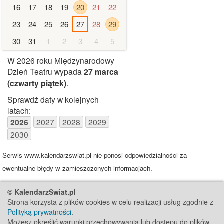
16
17
18
19
20
21
22
23
24
25
26
27
28
29
30
31
1
2
3
4
5
W 2026 roku Międzynarodowy
Dzień Teatru wypada
27 marca
(czwarty piątek)
.
Sprawdź daty w kolejnych
latach:
2026
2027
2028
2029
2030
Serwis www.kalendarzswiat.pl nie ponosi odpowiedzialności za
ewentualne błędy w zamieszczonych informacjach.
© KalendarzSwiat.pl
Strona korzysta z plików cookies w celu realizacji usług zgodnie z
Polityką prywatności
.
Możesz określić warunki przechowywania lub dostępu do plików