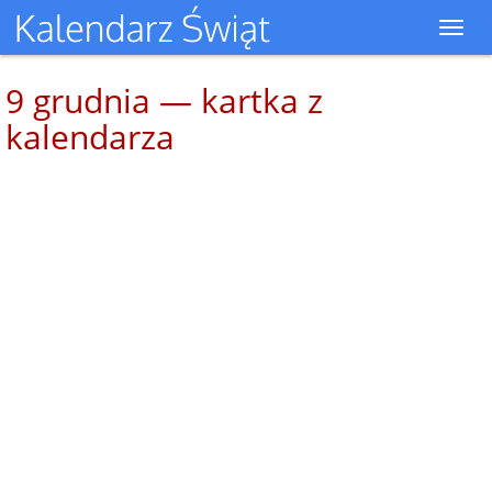
Toggl
navig
9 grudnia — kartka z
kalendarza