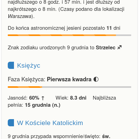
najdłuższego o 8 godz. i 57 min.
i
jest dłuższy od
najkrótszego o 8 min.
(Czasy podano dla lokalizacji
Warszawa
).
Do końca astronomicznej jesieni pozostało
11
dni
Znak zodiaku urodzonych 9 grudnia to
Strzelec ♐︎
Księżyc
Faza Księżyca:
🌓
Pierwsza kwadra
Jasność:
60% ↑
Wiek:
8.3 dni
Najbliższa
pełnia:
15 grudnia (n.)
W Kościele Katolickim
9 grudnia przypada wspomnienie/święto:
św.