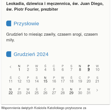
Leokadia, dziewica i męczennica, św. Juan Diego,
św. Piotr Fourier, prezbiter
Przysłowie
Grudzień to miesiąc zawiły, czasem srogi, czasem
miły.
Grudzień 2024
<
N
P
W
Ś
C
P
S
N
P
W
9
1
2
3
4
5
6
7
8
10
Ś
C
P
S
N
P
W
Ś
C
P
S
11
12
13
14
15
16
17
18
19
20
21
N
P
W
Ś
C
P
S
N
P
W
>
22
23
24
25
26
27
28
29
30
31
Wspomnienia świętych Kościoła Katolickiego przytoczone za